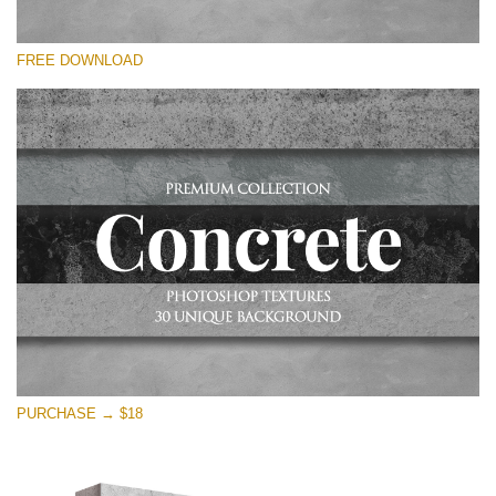
Please select
FREE DOWNLOAD
Free Photoshop Overlay
Small 800*533px
Concrete Textures
(30 Overlays)
Large 6000*4000px
Entire Collection
(1783 Overlays)
Large 6000*4000px
Free download
PURCHASE → $18