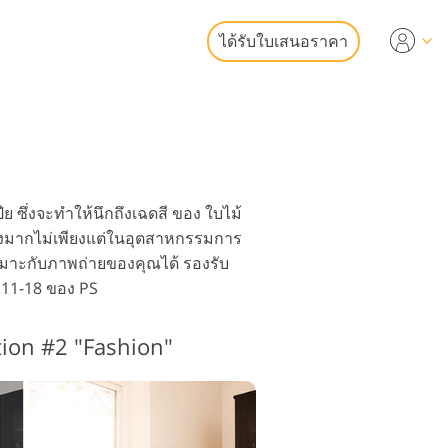
ได้รับใบเสนอราคา
Video
ออาชีพ
แก้ไขรูปภาพ
เลย์วิดีโอ
หาริมทรัพย์
ย ซึ่งจะทำให้นึกถึงเฉดสี ของ ใบไม้
ย่างมากไม่เพียงแต่ในอุตสาหกรรมการ
หมาะกับภาพถ่ายของคุณได้ รองรับ
น 11-18 ของ PS
ูปเป็นบริการ
tion #2 "Fashion"