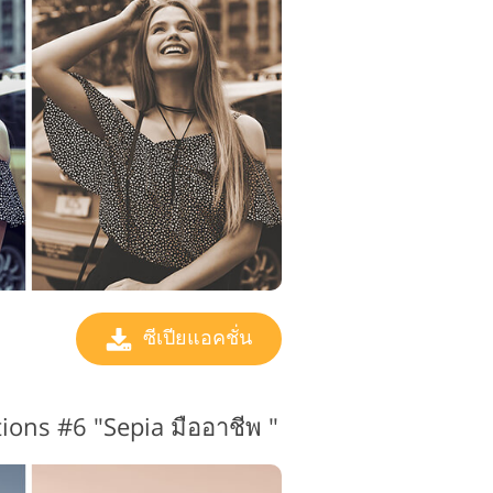
ซีเปียแอคชั่น
tions #6 "Sepia
มืออาชีพ "