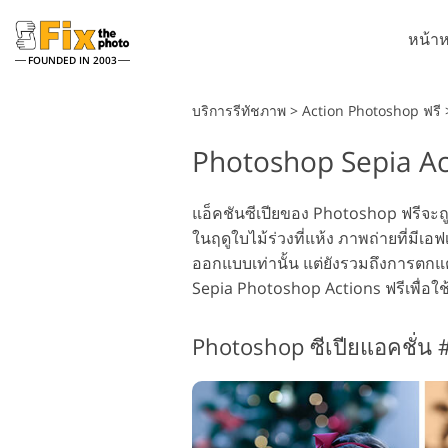
หน้าห
FOUNDED IN 2003
Lightroom
บริการรีทัชภาพ
>
Action Photoshop ฟรี
Photoshop Sepia Ac
ที่ตั้งไว้ล่วงหน้า Lightroom
Ph
คอลเลคชันที่ตั้งไว้ล่วงหน้า
แป
บริการรีทัชภาพศีรษะ
LR ทั้งชุด
แอ็คชันซีเปียของ Photoshop ฟรีจะถูก
โอเ
ในฤดูใบไม้ร่วงที่แห้ง ภาพถ่ายที่มี
พรีเซ็ตข้อเสนอที่ดีที่สุด
Ph
ออกแบบเท่านั้น แต่ยังรวมถึงการตกแ
คอลเลกชันมือถือ
Ps
Sepia Photoshop Actions ฟรีเพื่อใช
ทั้
Ps
บริการแก้ไขภาพงานแต่งงาน
โ
Photoshop ซีเปียแอคชั่น 
ทั้