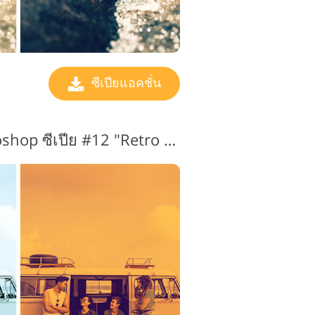
ซีเปียแอคชั่น
การกระทำของ Photoshop ซีเปีย #12 "Retro Art"