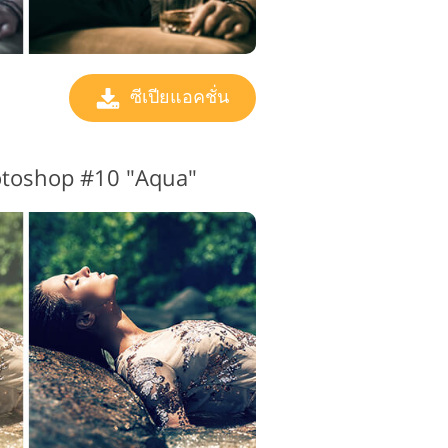
ซีเปียแอคชั่น
hotoshop #10 "Aqua"