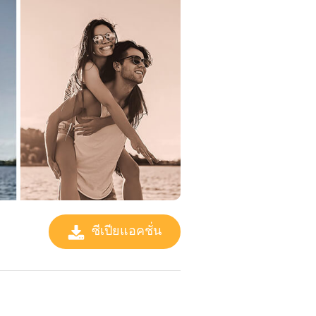
ซีเปียแอคชั่น