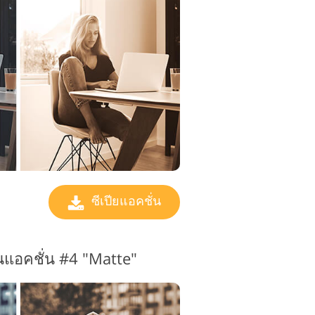
ตัดต่อวิดีโอ
ซีเปียแอคชั่น
นแอคชั่น #4 "Matte"