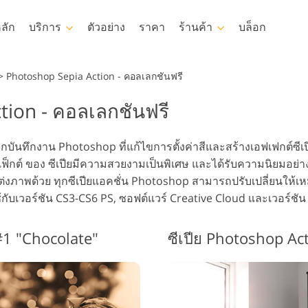
ลัก
บริการ
ตัวอย่าง
ราคา
ร้านค้า
บล็อก
Photoshop
Templates
>
Photoshop Sepia Action - คอลเลกชันฟรี
tion - คอลเลกชันฟรี
otoshop Actions
แม่แบบ
LUT มื
บริการ
รง Photoshop
เทมเพลตการตลาด
โอเวอร์
การรีทธนัสปา
บริการรีทัชภาพเด็ก
อสัง
บันทึกงาน Photoshop ที่แก้ไขการตั้งค่าสีและสร้างเอฟเฟกต์ซีเปี
วอร์เลย์ Photoshop
การ์ดวันวาเลนไทน์
เอฟเฟ็กต์ ของ ซีเปียมีความสวยงามเป็นพิเศษ และได้รับความนิยมอ
otoshop Textures
คำเชิญงานแต่งงาน
ต่งภาพด้วย ทุกซีเปียแอคชั่น Photoshop สามารถปรับเปลี่ยนให้เ
 Actions คอลเลกชัน
คำเชิญวันเกิดของเด็ก
้กับเวอร์ชัน CS3-CS6 PS, ซอฟต์แวร์ Creative Cloud และเวอร์ชั
งหมด
 ซ้อนทับคอลเลกชัน
มเดลเสื้อผ้าที่สร้างโดย AI
การจัดการรูปภาพ
ถ่ายร
#1 "Chocolate"
ซีเปีย Photoshop Ac
งหมด