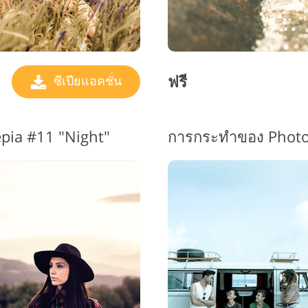
ฟรี
ซีเปียแอคชั่น
pia #11 "Night"