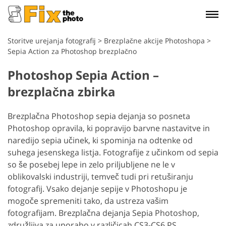
Storitve urejanja fotografij
>
Brezplačne akcije Photoshopa
>
Sepia Action za Photoshop brezplačno
Photoshop Sepia Action –
brezplačna zbirka
Brezplačna Photoshop sepia dejanja so posneta
Photoshop opravila, ki popravijo barvne nastavitve in
naredijo sepia učinek, ki spominja na odtenke od
suhega jesenskega listja. Fotografije z učinkom od sepia
so še posebej lepe in zelo priljubljene ne le v
oblikovalski industriji, temveč tudi pri retuširanju
fotografij. Vsako dejanje sepije v Photoshopu je
mogoče spremeniti tako, da ustreza vašim
fotografijam. Brezplačna dejanja Sepia Photoshop,
združljiva za uporabo v različicah CS3-CS6 PS,