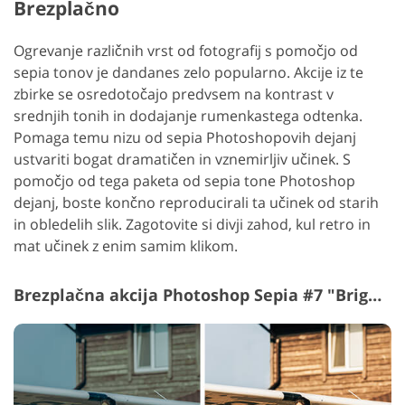
Brezplačno
Ogrevanje različnih vrst od fotografij s pomočjo od
sepia tonov je dandanes zelo popularno. Akcije iz te
zbirke se osredotočajo predvsem na kontrast v
srednjih tonih in dodajanje rumenkastega odtenka.
Pomaga temu nizu od sepia Photoshopovih dejanj
ustvariti bogat dramatičen in vznemirljiv učinek. S
pomočjo od tega paketa od sepia tone Photoshop
dejanj, boste končno reproducirali ta učinek od starih
in obledelih slik. Zagotovite si divji zahod, kul retro in
mat učinek z enim samim klikom.
Brezplačna akcija Photoshop Sepia #7 "Brightening"