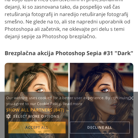
dejanji, ki so zasnovana tako, da pospešijo vaš čas
retuširanja fotografij in naredijo retuširanje fotografij
smešno. Ne glede na to, ali ste napredni uporabnik od
Photoshopa ali začetnik, ne oklevajte pri delu s temi
dejanji sepije za Photoshop brezplačno.
Brezplačna akcija Photoshop Sepia #31 "Dark"
×
Our website uses cookies for a better user experience. By continuing,
you agree to our Cookie Policy.
Read more
SHOW ALL PARTNERS
(847) →
SELECT MORE OPTIONS
ACCEPT ALL
DECLINE ALL