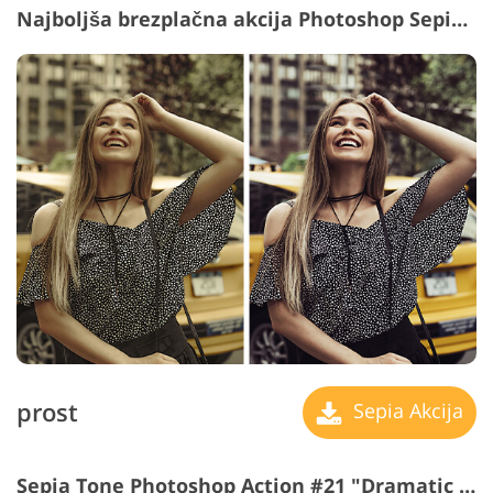
Najboljša brezplačna akcija Photoshop Sepia #20 "Soft"
prost
Sepia Akcija
Sepia Tone Photoshop Action #21 "Dramatic Style"