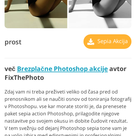
prost
Sepia Akcija
več
Brezplačne Photoshop akcije
avtor
FixThePhoto
Zdaj vam ni treba preživeti veliko od časa pred od
prenosnikom ali se naučiti osnov od toniranja fotografij
v Photoshopu. vse kar morate storiti je, da prenesete
paket sepia action Photoshop, prilagodite njegove
nastavitve po svojem okusu in dobite čudovit rezultat.
V tem svežnju od dejanj Photoshop sepia tone vam je
na voljo izbira med edinstvenimi in profesionalnimi