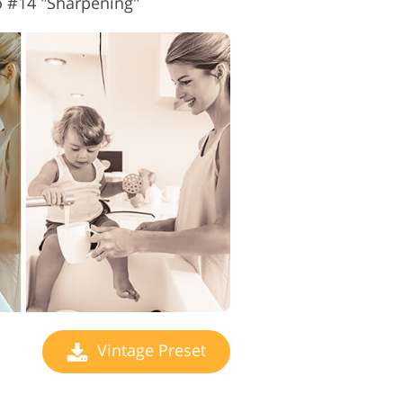
o #14 "Sharpening"
Vintage Preset