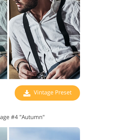
de editare video
Vintage Preset
ntage #4 "Autumn"