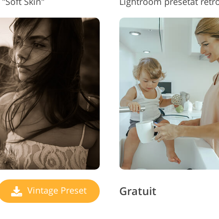
"Soft Skin"
Lightroom presetat retr
Gratuit
Vintage Preset