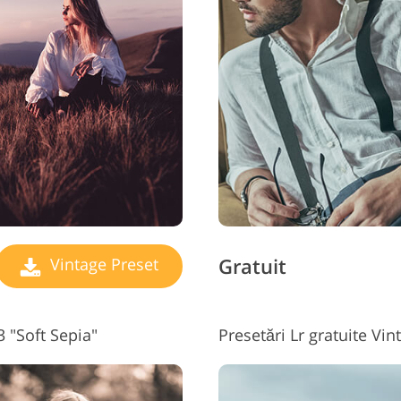
ijuterii Retușând Servicii
Date de Antrenament AI
Servicii 
Gratuit
Vintage Preset
 "Soft Sepia"
Presetări Lr gratuite Vi