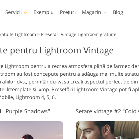
Servicii
Exemplu
Prețuri
Magazin
Blog
Photoshop
Templates
Gratuite Lightroom
>
Presetări Vintage Lightroom gratuite
ite pentru Lightroom Vintage
țiuni Photoshop
Șabloane
LUT-ur
Servicii 
rii Photoshop
Șabloane de marketing
Suprap
Retușare corp Servicii
Pat Foto Retușarea Servicii
im
age Lightroom pentru a recrea atmosfera plină de farmec de
prapuneri Photoshop
Carduri de Ziua
ightroom au fost concepute pentru a adăuga mai multe stratur
Îndrăgostiților
xturi Photoshop
rafiilor dvs., permițându-vă să creați aspectul perfect de din
Invitatii de nunta
Acțiuni Colecții întregi
 .lrtemplate și .xmp. Presetări Lightroom Vintage pot fi apli
Invitație de ziua de
 Suprapune colecții
bile, Lightroom 4, 5, 6.
naștere a copiilor
tregi
Modele generate de
Servicii de manipulare a
inteligență artificială
Foto Rest
imaginilor
pentru îmbrăcăminte
#1 "Purple Shadows"
Setare vintage #2 "Cold 