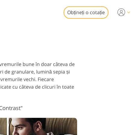
Obțineți o cotație
Video
i profesionale
de editare foto
uneri video
obiliare
 vremurile bune în doar câteva de
i de granulare, lumină sepia și
 vremurile vechi. Fiecare
cate cu câteva de clicuri în toate
aurare Servicii
Contrast"