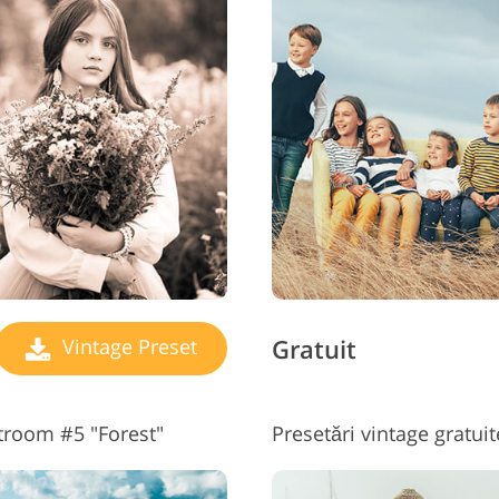
Gratuit
Vintage Preset
htroom #5 "Forest"
Presetări vintage gratui