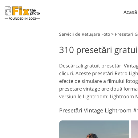
Acasă
FOUNDED IN 2003
Lightroom
Servicii de Retușare Foto
>
Presetări 
310 presetări gratu
Presetări Lightroom
Ac
Întreaga colecție
Pe
Servicii de retușare la cap
presetată LR
Descărcați gratuit presetări Vint
Su
clicuri. Aceste presetări Retro L
Cea mai buna afacere
Te
Presets
efecte de simulare a filmului fotog
Ps 
presetare vintage are două formate
Colecția mobilă
Ps
versiunile Lightroom: Lightroom Mo
în
Servicii de editare foto de
nuntă
Presetări Vintage Lightroom 