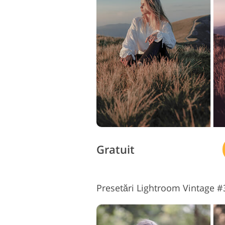
Retusarea produsului
B
Servicii
Gratuit
Presetări Lightroom Vintage #3