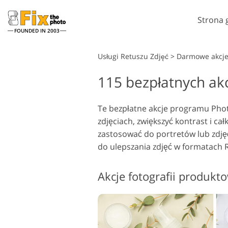
Strona 
FOUNDED IN 2003
Lightroom
Usługi Retuszu Zdjęć
>
Darmowe akcje
115 bezpłatnych ak
Ustawienia Lightroom
A
Całe kolekcje ustawień
P
Usługi retuszu w głowę
wstępnych LR
Te bezpłatne akcje programu Phot
N
zdjęciach, zwiększyć kontrast i cał
Najlepsza oferta Presets
T
zastosować do portretów lub zdję
Kolekcja mobilna
Ps
do ulepszania zdjęć w formatach 
Ps
Usługi edycji zdjęć
ślubnych