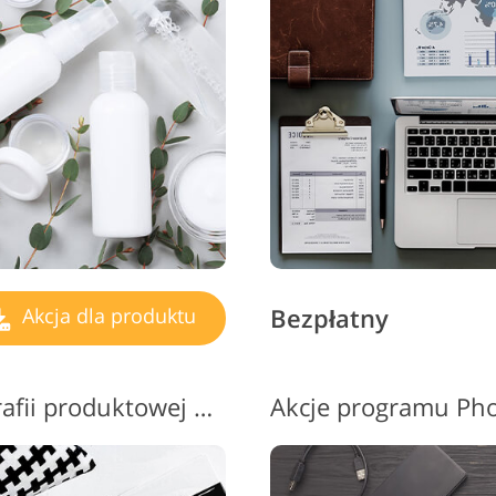
Usługi retuszu biżuterii
Dane Treningowe AI
Usługi
Bezpłatny
Akcja dla produktu
Akcje PS dotyczące fotografii produktowej #3 "Dodge&Burn"