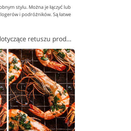
obnym stylu. Można je łączyć lub
 blogerów i podróżników. Są łatwe
Bezpłatne akcje Ps dotyczące retuszu produktu #8 "Dodge&Burn"