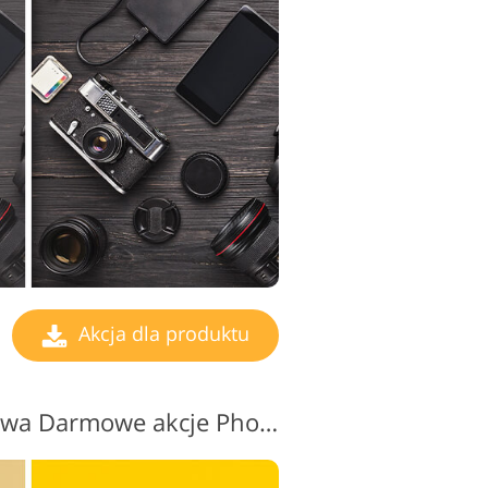
Akcja dla produktu
Fotografia produktowa Darmowe akcje Photoshopa #6 "Saturation"