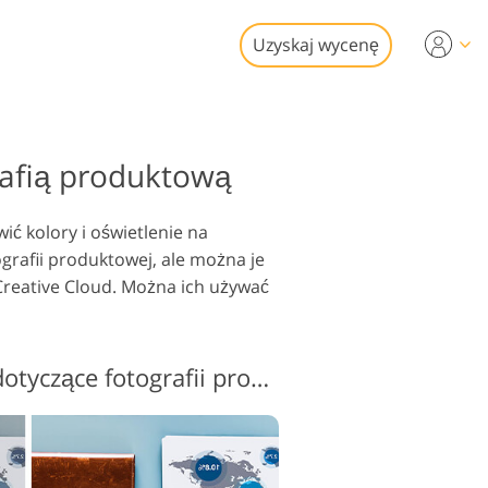
Uzyskaj wycenę
Video
rafią produktową
sjonalny LUTs
i edycji zdjęć
dki wideo
ruchomości
 kolory i oświetlenie na
tografii produktowej, ale można je
Creative Cloud. Można ich używać
ywracanie Usługi
Bezpłatne akcje PS dotyczące fotografii produktowej #2 "Contrast"