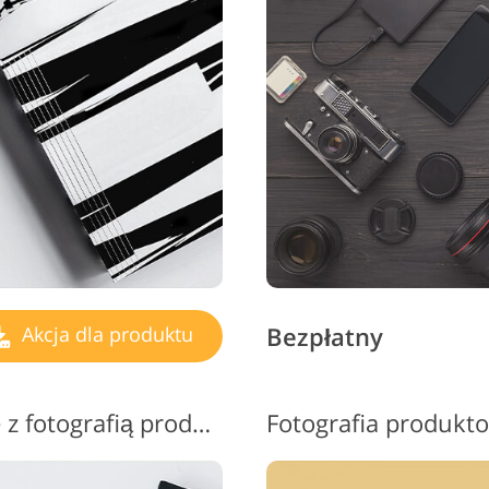
Bezpłatny
Akcja dla produktu
Bezpłatne akcje związane z fotografią produktową w Photoshopie #5 "Matte Effect"