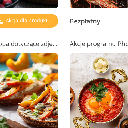
Bezpłatny
Akcja dla produktu
Bezpłatne akcje Photoshopa dotyczące zdjęć produktowych #9 "Warm Effect"
Akcje programu Ph