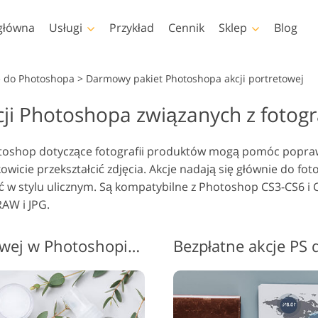
główna
Usługi
Przykład
Cennik
Sklep
Blog
Photoshop
Templates
 do Photoshopa
>
Darmowy pakiet Photoshopa akcji portretowej
cji Photoshopa związanych z fotog
kcje Photoshopa
Szablony
Profe
Retusz zdjęć dla dzieci
Usług
ędzle Photoshop
Szablony marketingowe
Nakła
Retusz ciała
Usługi
nie
oshop dotyczące fotografii produktów mogą pomóc poprawić
akładki Photoshopa
Kartki walentynkowe
kowicie przekształcić zdjęcia. Akcje nadają się głównie do fo
ekstury Photoshopa
Zaproszenia ślubne
ć w stylu ulicznym.
Są kompatybilne z Photoshop CS3-CS6 i 
 Akcje Całe kolekcje
Zaproszenie na urodziny
RAW i JPG.
dla dzieci
 Nakładki Całe Kolekcje
Modele odzieży
Usługi manipulacji
generowane przez
Foto Prz
Akcje fotografii produktowej w Photoshopie #1 "Whitening"
obrazem
sztuczną inteligencję