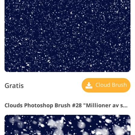
Gratis
Cloud Brush
Clouds Photoshop Brush #28 "Millioner av snøfnugg"