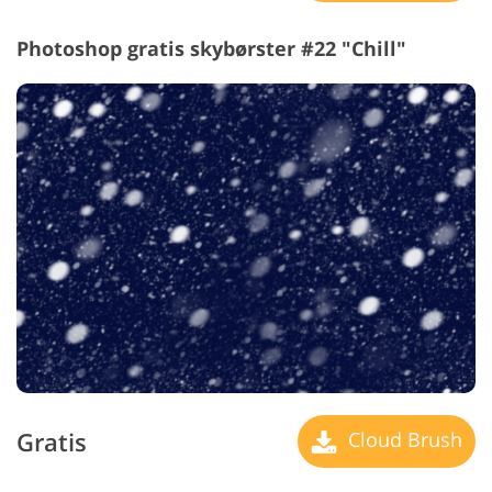
Photoshop gratis skybørster #22 "Chill"
Gratis
Cloud Brush