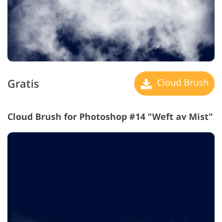
Gratis
Cloud Brush
Cloud Brush for Photoshop #14 "Weft av Mist"