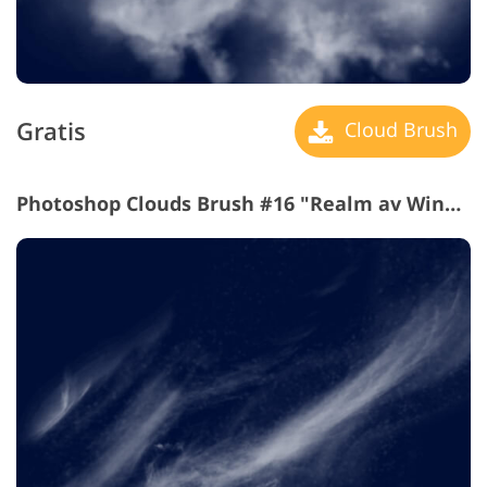
Gratis
Cloud Brush
Photoshop Clouds Brush #16 "Realm av Winds"