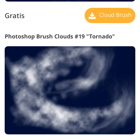
Gratis
Cloud Brush
Photoshop Brush Clouds #19 "Tornado"