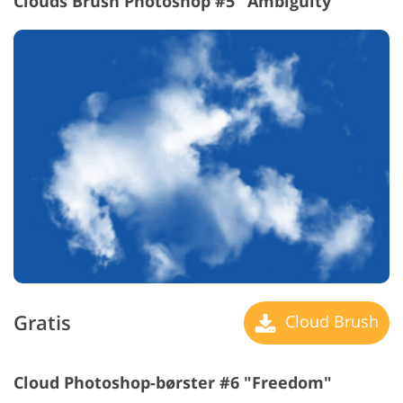
Clouds Brush Photoshop #5 "Ambiguity"
Gratis
Cloud Brush
Cloud Photoshop-børster #6 "Freedom"