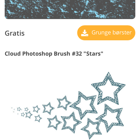
Gratis
Grunge børster
Cloud Photoshop Brush #32 "Stars"