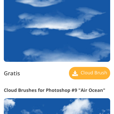
Gratis
Cloud Brush
Cloud Brushes for Photoshop #9 "Air Ocean"