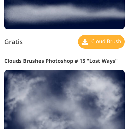
Gratis
Cloud Brush
Clouds Brushes Photoshop # 15 "Lost Ways"