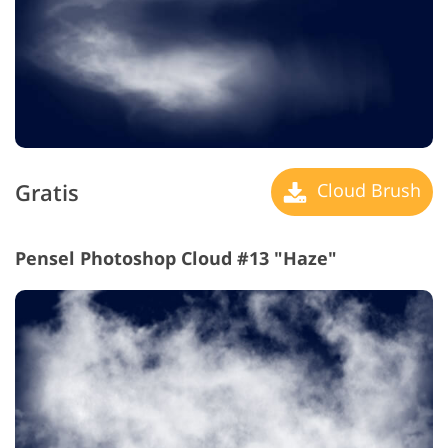
Gratis
Cloud Brush
Pensel Photoshop Cloud #13 "Haze"