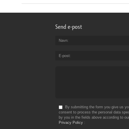
Send e-post
Navn
E-post
By submitting the form you give us yo
consent to process the personal data spec
by you in the fields above according to ou
Privacy Policy