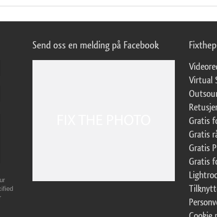
Send oss en melding på Facebook
Fixthe
Videore
Virtual 
Outsour
Retusje
Gratis 
Gratis r
Gratis 
Gratis f
Lightr
ur
Tilknyt
ified
r
Personv
Cookie 