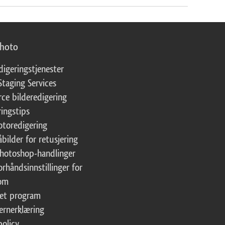
photo
digeringstjenester
Staging Services
ce bilderedigering
ringstips
fotoredigering
åbilder for retusjering
Photoshop-handlinger
orhåndsinnstillinger for
oom
tet program
ernerklæring
policy