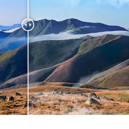
tfotoredigering
Redigering av smykkefoto
AI-treningsdata