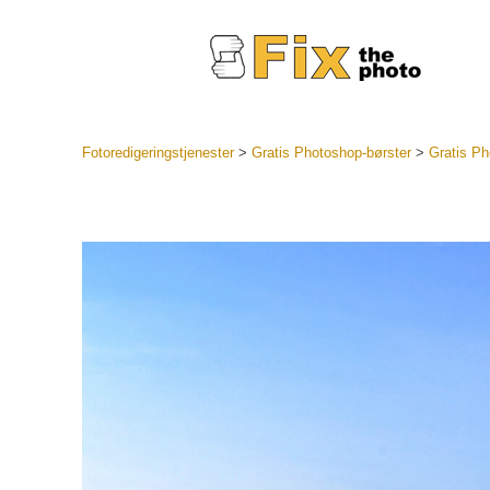
Fotoredigeringstjenester
>
Gratis Photoshop-børster
>
Gratis P
Lightroo
forhåndsin
Portr
LR forhån
samlinger
Beste avt
forhåndsin
Mobile fo
Redigerin