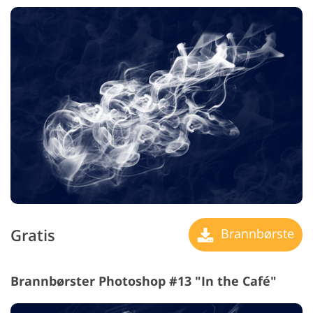
Gratis
Brannbørste
Brannbørster Photoshop #13 "In the Café"