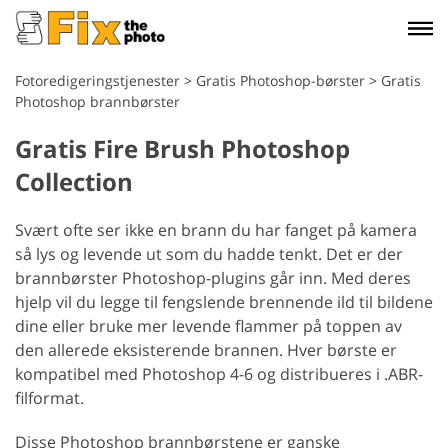
Fotoredigeringstjenester
>
Gratis Photoshop-børster
>
Gratis
Photoshop brannbørster
Gratis Fire Brush Photoshop
Collection
Svært ofte ser ikke en brann du har fanget på kamera
så lys og levende ut som du hadde tenkt. Det er der
brannbørster Photoshop-plugins går inn. Med deres
hjelp vil du legge til fengslende brennende ild til bildene
dine eller bruke mer levende flammer på toppen av
den allerede eksisterende brannen. Hver børste er
kompatibel med Photoshop 4-6 og distribueres i .ABR-
filformat.
Disse Photoshop brannbørstene er ganske