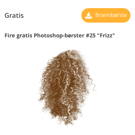
Gratis
Brannbørste
Fire gratis Photoshop-børster #25 "Frizz"