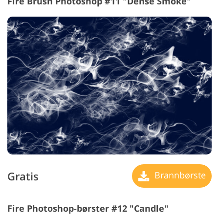
Fire Brush Photoshop #11 "Dense Smoke"
Gratis
Brannbørste
Fire Photoshop-børster #12 "Candle"