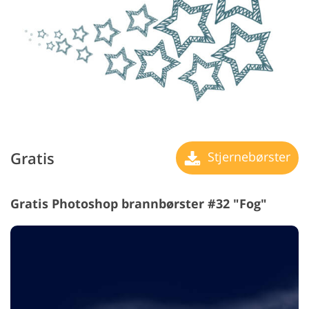
Gratis
Stjernebørster
Gratis Photoshop brannbørster #32 "Fog"