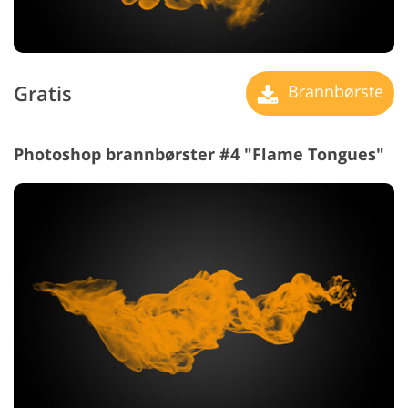
Gratis
Brannbørste
Photoshop brannbørster #4 "Flame Tongues"