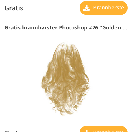
Gratis
Brannbørste
Gratis brannbørster Photoshop #26 "Golden Curls"