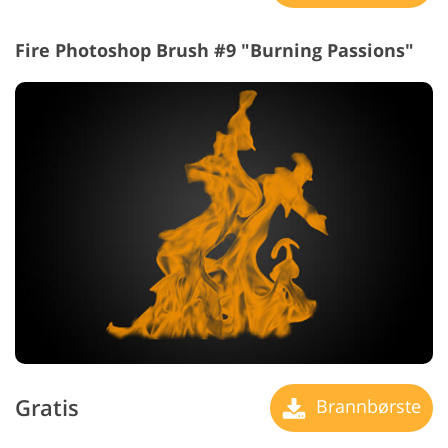
Fire Photoshop Brush #9 "Burning Passions"
Gratis
Brannbørste