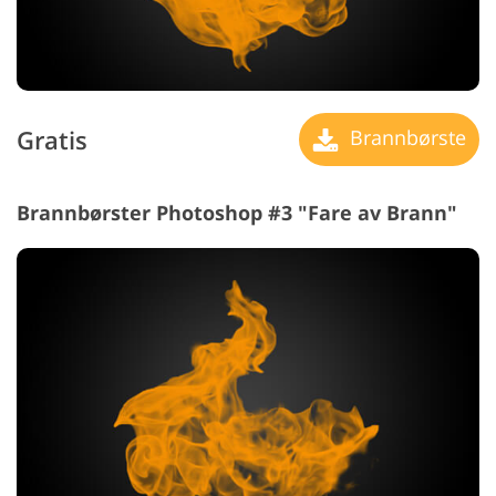
Gratis
Brannbørste
Brannbørster Photoshop #3 "Fare av Brann"