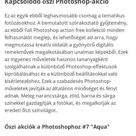
Kapcsolódó őszi Photoshop-akció
Ez az egyik ebből leghasznosabb csomag a tematikus
fotózásokhoz. A bemutatott szórakoztató gyűjtemény,
az ebből Fall Photoshop action free kollekció minden
felhasználót meglep, és lehetőséget ad arra, hogy
megmutassa kreatív oldalát a gyönyörű digitális
remekművek megalkotásában unalmas képekből. Ezek
az ingyenes műveletek hasznos tananyagként
szolgálhatnak a különböző Photoshop-effektusok
kipróbálásához és a különböző beállításokkal való
kísérletezéshez. Ezek a szabadesés Photoshop-
műveletek javítják az általános minőséget és fényt
adnak. Meleg narancssárga, zöld, barna és sárga
színekkel gazdagítják a fotókat, és megalkotják az
eredeti őszi színvilágot.
Őszi akciók a Photoshophoz #7 "Aqua"