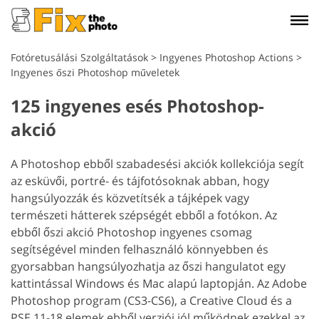
Fotóretusálási Szolgáltatások
>
Ingyenes Photoshop Actions
>
Ingyenes őszi Photoshop műveletek
125 ingyenes esés Photoshop-
akció
A Photoshop ebből szabadesési akciók kollekciója segít
az esküvői, portré- és tájfotósoknak abban, hogy
hangsúlyozzák és közvetítsék a tájképek vagy
természeti hátterek szépségét ebből a fotókon. Az
ebből őszi akció Photoshop ingyenes csomag
segítségével minden felhasználó könnyebben és
gyorsabban hangsúlyozhatja az őszi hangulatot egy
kattintással Windows és Mac alapú laptopján. Az Adobe
Photoshop program (CS3-CS6), a Creative Cloud és a
PSE 11-18 elemek ebből verziói jól működnek ezekkel az