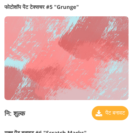
फोटोशॉप पेंट टेक्सचर #5 "Grunge"
नि: शुल्क
पेंट बनावट
मुक्त पेंट बनावट #6 "Scratch Marks"