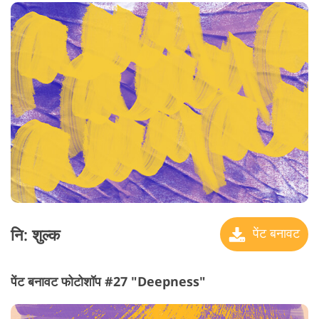
नि: शुल्क
पेंट बनावट
पेंट बनावट फोटोशॉप #27 "Deepness"