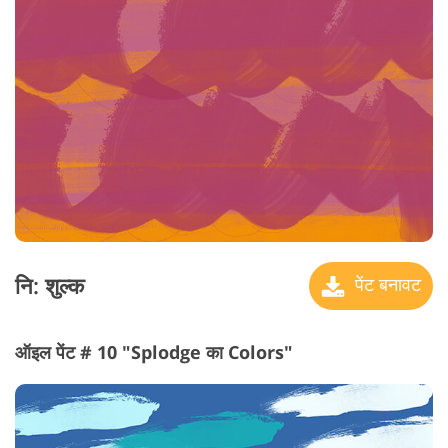
नि: शुल्क
पेंट बनावट
ऑइल पेंट # 10 "Splodge का Colors"