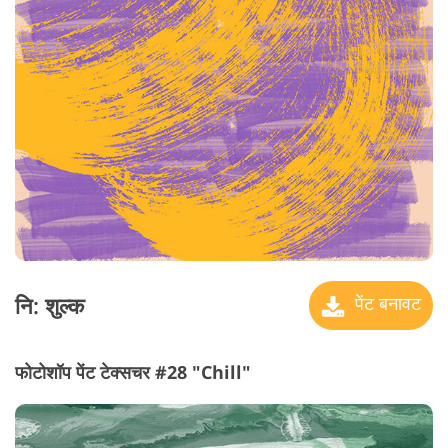
नि: शुल्क
पेंट बनावट
फोटोशॉप पेंट टेक्सचर #28 "Chill"