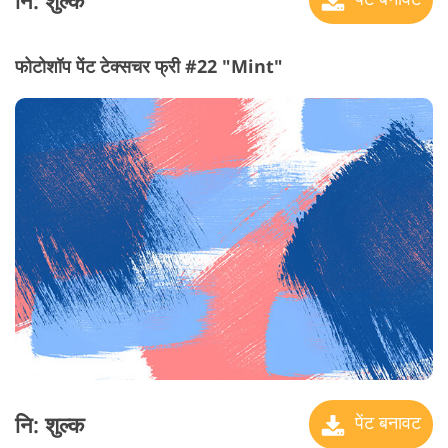
नि: शुल्क
फोटोशॉप पेंट टेक्सचर फ्री #22 "Mint"
नि: शुल्क
पेंट बनावट