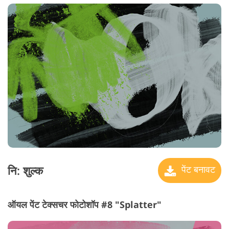
नि: शुल्क
पेंट बनावट
ऑयल पेंट टेक्सचर फोटोशॉप #8 "Splatter"