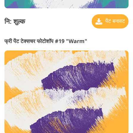
नि: शुल्क
पेंट बनावट
फ्री पेंट टेक्सचर फोटोशॉप #19 "Warm"