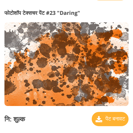
फोटोशॉप टेक्सचर पेंट #23 "Daring"
नि: शुल्क
पेंट बनावट