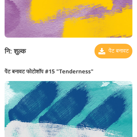
नि: शुल्क
पेंट बनावट
पेंट बनावट फोटोशॉप #15 "Tenderness"