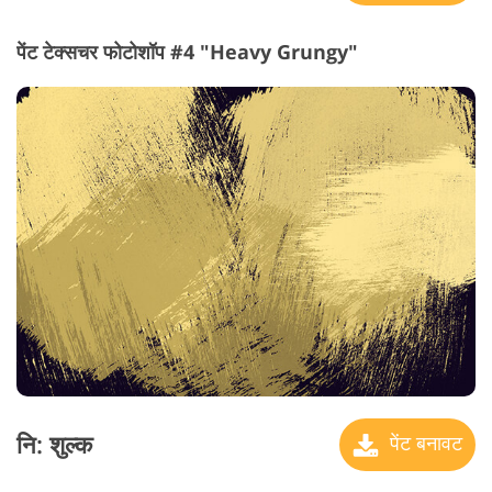
पेंट टेक्सचर फोटोशॉप #4 "Heavy Grungy"
नि: शुल्क
पेंट बनावट