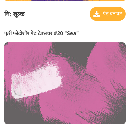
नि: शुल्क
पेंट बनावट
फ्री फोटोशॉप पेंट टेक्सचर #20 "Sea"