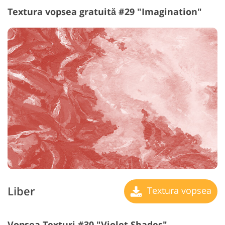
Textura vopsea gratuită #29 "Imagination"
Liber
Textura vopsea
Vopsea Texturi #30 "Violet Shades"