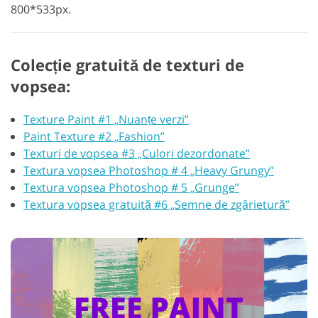
800*533px.
Colecție gratuită de texturi de
vopsea:
Texture Paint #1 „Nuanțe verzi”
Paint Texture #2 „Fashion”
Texturi de vopsea #3 „Culori dezordonate”
Textura vopsea Photoshop # 4 „Heavy Grungy”
Textura vopsea Photoshop # 5 „Grunge”
Textura vopsea gratuită #6 „Semne de zgârietură”