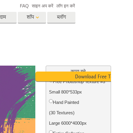
FAQ
साइन अप करें
लॉग इन करें
दाम
शॉप
ब्लॉग
es
Video
पेशेवर एलयूटी
वीडियो ओवरले
विसेज
रियल एस्टेट फोटो एडिटिंग
सर्विसेज
कृपया चुने
Download Free Texture
Free Photoshop Texture #3
Small 800*533px
िसेज
फोटो स्टोर स्टेशन सर्विसेज
Hand Painted
(30 Textures)
Large 6000*4000px