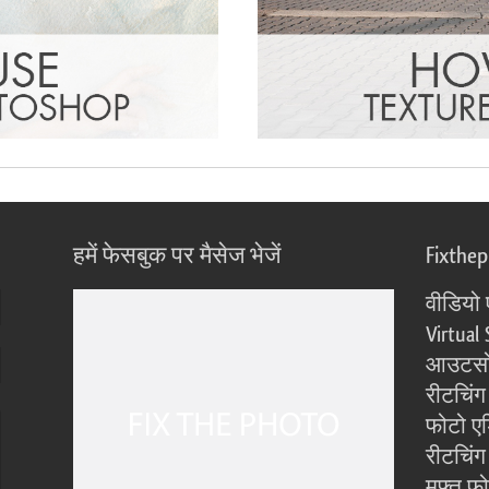
हमें फेसबुक पर मैसेज भेजें
Fixthe
वीडियो 
Virtual 
आउटसोर
रीटचिंग
फोटो एड
रीटचिंग 
मुफ्त फ