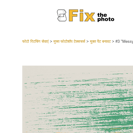
फोटो रिटचिंग सेवाएं
>
मुफ्त फोटोशॉप टेक्सचर्स
>
मुक्त पेंट बनावट
>
#3 "Messy
लाइटरूम 
संपूर्ण LR
हेडशॉट
बेस्ट डील
मोबाइल स
शादी की फ