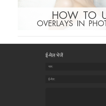
ई-मेल भेजें
नाम
ई-मेल