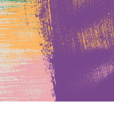
द सुधार सेवाएं
ज्वैलरी रीटचिंग सर्विसेज
एआई प्रशिक्षण डे