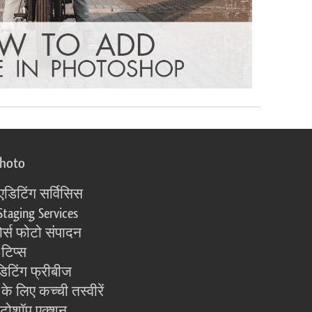
photo
एडिटिंग सर्विसिस
Staging Services
्स फोटो संपादन
 टिप्स
िटिंग फ्रीबीज
के लिए कच्ची तस्वीरें
ोटोशॉप एक्शन