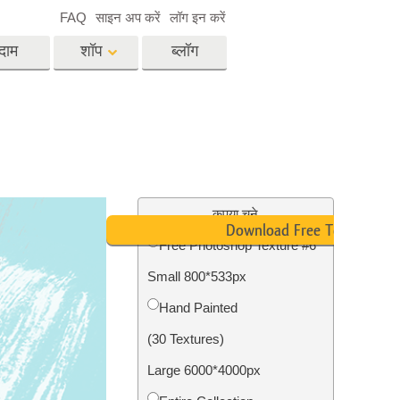
FAQ
साइन अप करें
लॉग इन करें
दाम
शॉप
ब्लॉग
es
Video
पेशेवर एलयूटी
वीडियो ओवरले
विसेज
रियल एस्टेट फोटो एडिटिंग
सर्विसेज
कृपया चुने
Download Free Texture
Free Photoshop Texture #6
Small 800*533px
िसेज
फोटो स्टोर स्टेशन सर्विसेज
Hand Painted
(30 Textures)
Large 6000*4000px