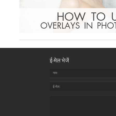
ई-मेल भेजें
नाम
ई-मेल