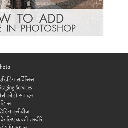
photo
एडिटिंग सर्विसिस
Staging Services
्स फोटो संपादन
 टिप्स
िटिंग फ्रीबीज
के लिए कच्ची तस्वीरें
ोटोशॉप एक्शन