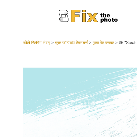
फोटो रिटचिंग सेवाएं
>
मुफ्त फोटोशॉप टेक्सचर्स
>
मुक्त पेंट बनावट
>
#6 "Scrat
लाइटरूम 
संपूर्ण LR
हेडशॉट
बेस्ट डील
मोबाइल स
शादी की फ