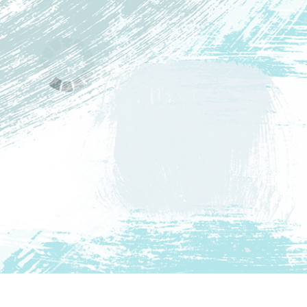
द सुधार सेवाएं
ज्वैलरी रीटचिंग सर्विसेज
एआई प्रशिक्षण डे