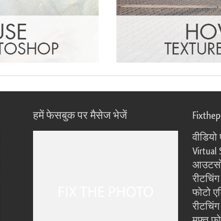
हमें फेसबुक पर मैसेज भेजें
Fixthe
वीडियो 
Virtual 
आउटसोर
रीटचिंग
फोटो एड
रीटचिंग 
मुफ्त फ