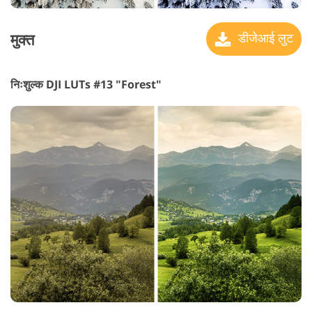
मुक्त
डीजेआई लुट
निःशुल्क DJI LUTs #13 "Forest"