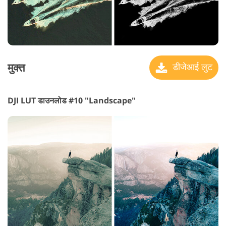
मुक्त
डीजेआई लुट
DJI LUT डाउनलोड #10 "Landscape"