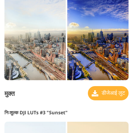
मुक्त
डीजेआई लुट
निःशुल्क DJI LUTs #3 "Sunset"