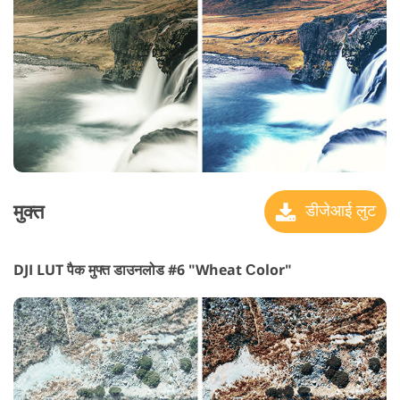
मुक्त
डीजेआई लुट
DJI LUT पैक मुफ्त डाउनलोड #6 "Wheat Сolor"