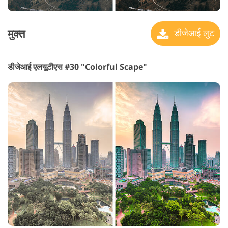
मुक्त
डीजेआई लुट
डीजेआई एलयूटीएस #30 "Colorful Scape"