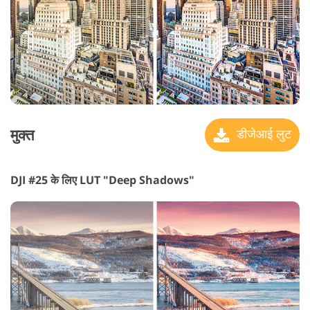
मुक्त
डीजेआई लुट
DJI #25 के लिए LUT "Deep Shadows"