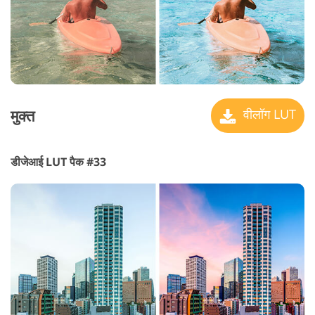
मुक्त
वीलॉग LUT
डीजेआई LUT पैक #33