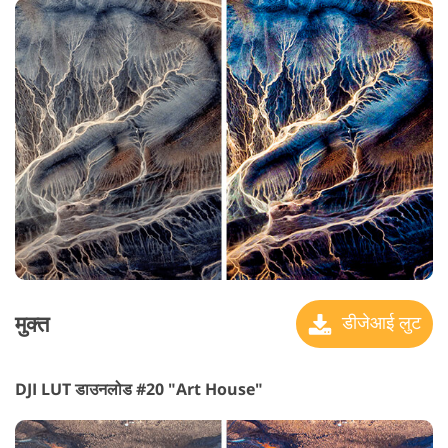
मुक्त
डीजेआई लुट
DJI LUT डाउनलोड #20 "Art House"