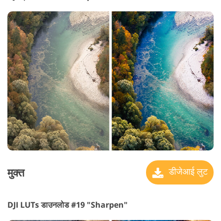
मुक्त
डीजेआई लुट
DJI LUTs डाउनलोड #19 "Sharpen"