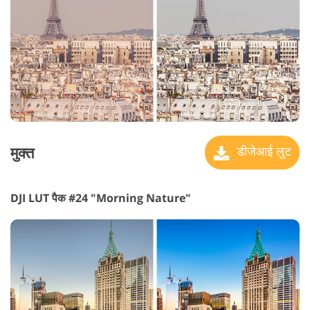
मुक्त
डीजेआई लुट
DJI LUT पैक #24 "Morning Nature"