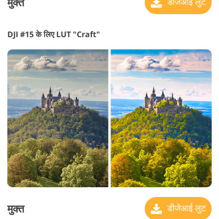
मुक्त
डीजेआई लुट
DJI #15 के लिए LUT "Craft"
मुक्त
डीजेआई लुट