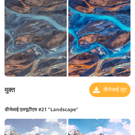
मुक्त
डीजेआई लुट
डीजेआई एलयूटीएस #21 "Landscape"