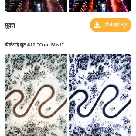
मुक्त
डीजेआई लुट
डीजेआई लुट #12 "Cool Mist"