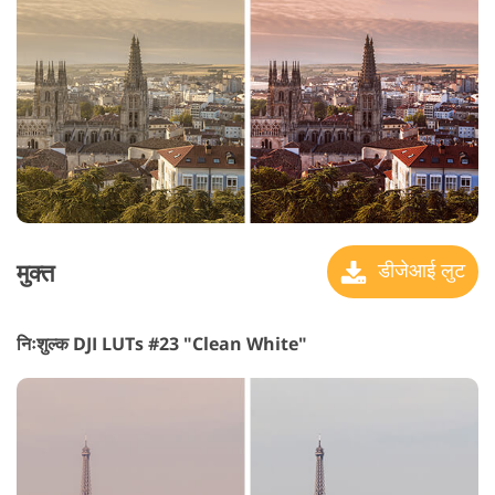
मुक्त
डीजेआई लुट
निःशुल्क DJI LUTs #23 "Clean White"