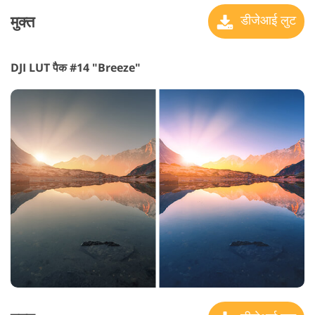
मुक्त
डीजेआई लुट
DJI LUT पैक #14 "Breeze"