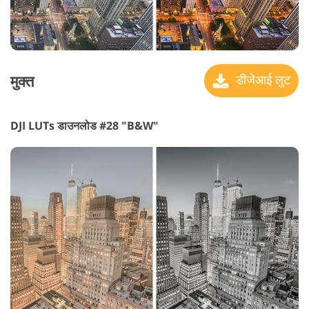
मुक्त
डीजेआई लुट
DJI LUTs डाउनलोड #28 "B&W"