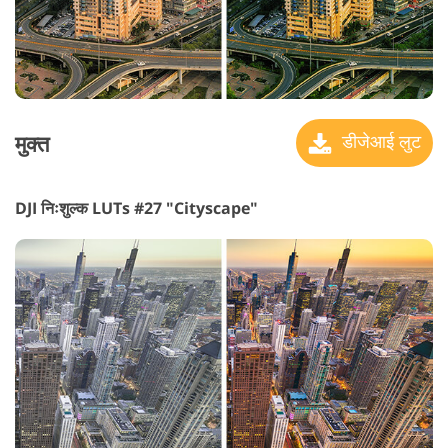
मुक्त
डीजेआई लुट
DJI निःशुल्क LUTs #27 "Cityscape"