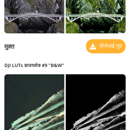
मुक्त
डीजेआई लुट
DJI LUTs डाउनलोड #9 "B&W"