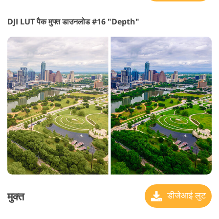
DJI LUT पैक मुफ्त डाउनलोड #16 "Depth"
मुक्त
डीजेआई लुट