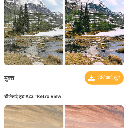
मुक्त
डीजेआई लुट
डीजेआई लुट #22 "Retro View"