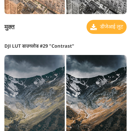
मुक्त
डीजेआई लुट
DJI LUT डाउनलोड #29 "Contrast"