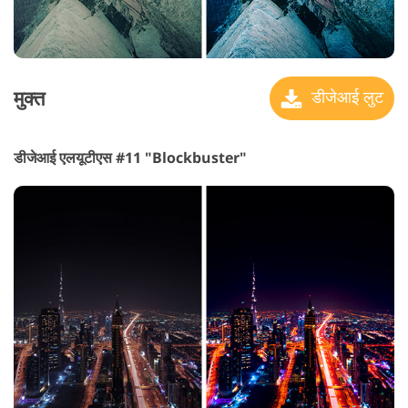
मुक्त
डीजेआई लुट
डीजेआई एलयूटीएस #11 "Blockbuster"