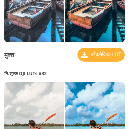
मुक्त
ब्लैकमैजिक LUT
निःशुल्क DJI LUTs #32