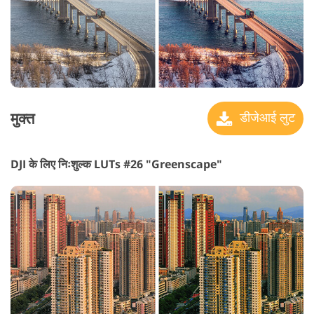
मुक्त
डीजेआई लुट
DJI के लिए निःशुल्क LUTs #26 "Greenscape"