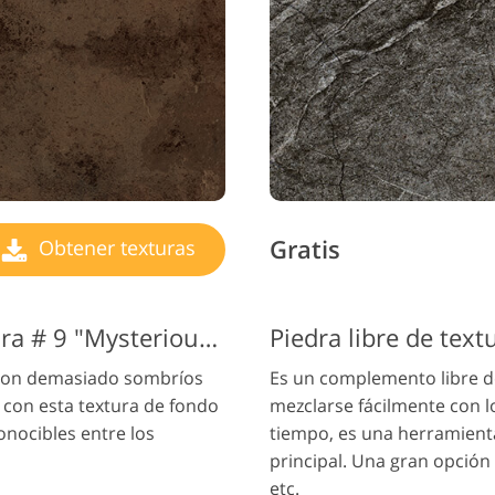
Gratis
Obtener texturas
Textura de fondo de piedra # 9 "Mysterious Traces"
Piedra libre de text
 son demasiado sombríos
Es un complemento libre d
 con esta textura de fondo
mezclarse fácilmente con l
onocibles entre los
tiempo, es una herramienta
principal. Una gran opción 
etc.