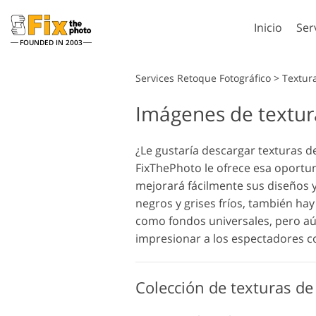
Inicio
Ser
FOUNDED IN 2003
Lightroom
Services Retoque Fotográfico
>
Textur
Imágenes de textura
Preestablecidos de
Accion
Lightroom
Servicios de retoque en la
Pincel
Retoqu
cabeza
Colecciones completas
¿Le gustaría descargar texturas d
Superp
de preajustes LR
FixThePhoto le ofrece esa oportu
Photos
Ajustes preestablecidos
mejorará fácilmente sus diseños
Textur
de mejor oferta
negros y grises fríos, también ha
Accion
Colección móvil
como fondos universales, pero aún
comple
Servicios de Edición de
Model
impresionar a los espectadores c
Ps sup
Fotos de Bodas
para
colecc
Colección de texturas de 