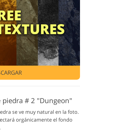
edición de
eo
SCARGAR
e piedra # 2 "Dungeon"
edra se ve muy natural en la foto.
nectará orgánicamente el fondo
.