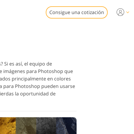
Consigue una cotización
deo
ionales
edición de
iones de video
iliarias
Si es así, el equipo de
 de imágenes para Photoshop que
ados principalmente en colores
edra para Photoshop pueden usarse
pierdas la oportunidad de
estauración
rafías