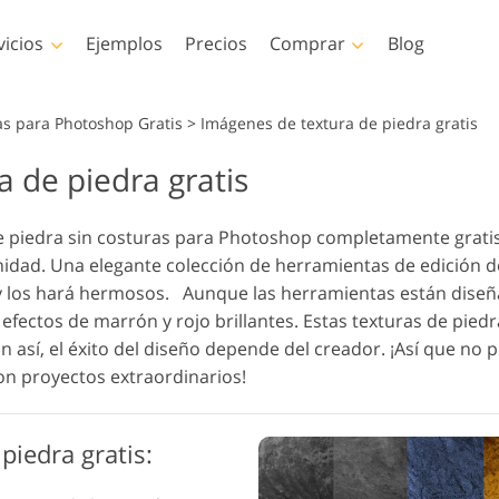
vicios
Ejemplos
Precios
Comprar
Blog
Photoshop
Templates
Vi
as para Photoshop Gratis
>
Imágenes de textura de piedra gratis
 de piedra gratis
es de Photoshop
Plantillas
LUT profes
Servicios de retoque
Servicios de 
es de Photoshop
Plantillas de marketing
Superposic
e Corporal Servicios
fotográfico de bebés
fotos inmob
e piedra sin costuras para Photoshop completamente gratis? 
osiciones de
Tarjetas de San Valentín
nidad. Una elegante colección de herramientas de edición
hop
Invitaciones de boda
 y los hará hermosos.
Aunque las herramientas están diseñ
as de Photoshop
Invitación de cumpleaños
y efectos de marrón y rojo brillantes. Estas texturas de pi
es Ps Colecciones
infantil
 así, el éxito del diseño depende del creador. ¡Así que no 
tas
os generados por IA
Servicios de manipulación
Servicios de r
on proyectos extraordinarios!
erpone
 prendas de vestir
de imágenes
de fotog
iones enteras
piedra gratis: