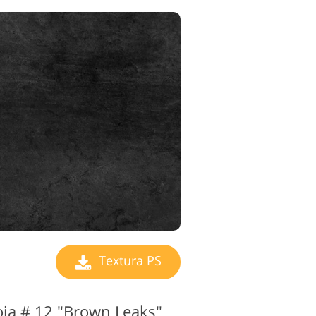
Textura PS
oja # 12 "Brown Leaks"