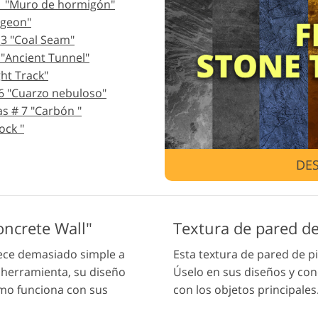
1 "Muro de hormigón"
icios de Retoque de
Datos de Entrenamiento de
Servicios de 
ngeon"
Joyas
IA
vid
 3 "Coal Seam"
 "Ancient Tunnel"
ht Track"
 6 "Cuarzo nebuloso"
as # 7 "Carbón "
ock "
DE
oncrete Wall"
Textura de pared d
rece demasiado simple a
Esta textura de pared de pi
 herramienta, su diseño
Úselo en sus diseños y co
ómo funciona con sus
con los objetos principales