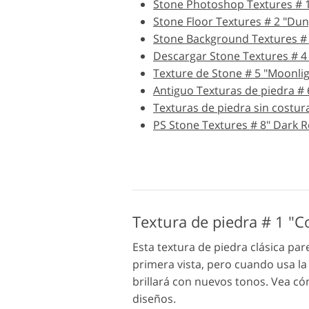
Stone Photoshop Textures # 
Servicios de Retoque de
Serv
Stone Floor Textures # 2 "Du
Producto
Stone Background Textures #
Descargar Stone Textures # 4
Texture de Stone # 5 "Moonlig
Antiguo Texturas de piedra #
Texturas de piedra sin costur
PS Stone Textures # 8" Dark R
Textura de piedra # 1 "C
Esta textura de piedra clásica pa
primera vista, pero cuando usa la
brillará con nuevos tonos. Vea c
diseños.