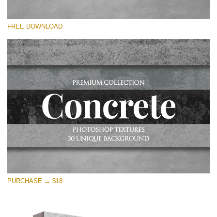
Por favor seleccione
FREE DOWNLOAD
Free Photoshop Overlay
Small 800*533px
Concrete Textures
(30 Overlays)
Large 6000*4000px
Entire Collection
(1783 Overlays)
Large 6000*4000px
Descarga gratis
PURCHASE → $18