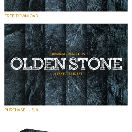
Por favor seleccione
FREE DOWNLOAD
Free Photoshop Overlay
Small 800*533px
Olden Stone
(30 Textures)
Large 6000*4000px
Entire Collection
(1783 Overlays)
Large 6000*4000px
Descarga gratis
PURCHASE → $19