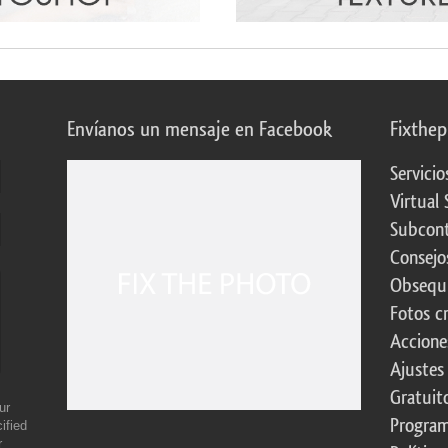
Envíanos un mensaje en Facebook
Fixthe
Servicio
Virtual 
Subcont
Consejo
Obsequi
Fotos c
Accione
Ajustes
Gratuit
ur
Program
ified
r