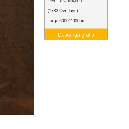
Entire Collection
 de IA
Video Editing Services
(1783 Overlays)
Large 6000*4000px
Descarga gratis