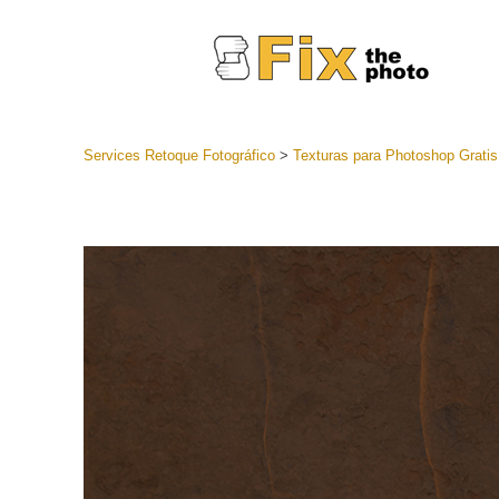
Services Retoque Fotográfico
>
Texturas para Photoshop Gratis
Preestabl
Lightroo
Servicios de
Coleccion
preajuste
Ajustes p
mejor ofe
Colección
Servicios d