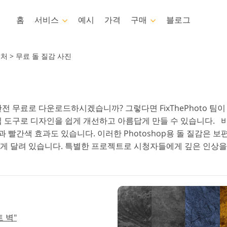
홈
서비스
예시
가격
구매
블로그
Photoshop
Templates
스처
>
무료 돌 질감 사진
포토샵 액션
템플릿
전
포토샵 브러쉬
마케팅 템플릿
비
뷔 서비스
아기 사진 보정 서비스
부동
 완전 무료로 다운로드하시겠습니까? 그렇다면 FixThePhoto 
포토샵 오버레이
발렌타인 데이 카드
 편집 도구로 디자인을 쉽게 개선하고 아름답게 만들 수 있습니다.
포토샵 텍스처
결혼식 초대장
빨간색 효과도 있습니다. 이러한 Photoshop용 돌 질감은 보
Ps Actions 전체 컬렉션
어린이 생일 초대장
게 달려 있습니다. 특별한 프로젝트로 시청자들에게 깊은 인상을 
Ps 오버레이 전체 컬렉션
AI로 생성된 의류 모델
이미지 조작 서비스
 벽"