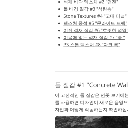
석재 바닥 텍스처 #2 "던전"
돌 배경 질감 #3 "석탄층"
제품 리터칭 서비스
Stone Textures #4 "고대 터
텍스처 중석 #5 "문라이트 트랙"
이전 석재 질감 #6 "흐릿한 석영
이음매 없는 석재 질감 #7 "숯 "
PS 스톤 텍스처 #8 "다크 록"
돌 질감 #1 "Concrete Wal
이 고전적인 돌 질감은 언뜻 보기에
를 사용하면 디자인이 새로운 음영으
자인과 어떻게 작동하는지 확인하십