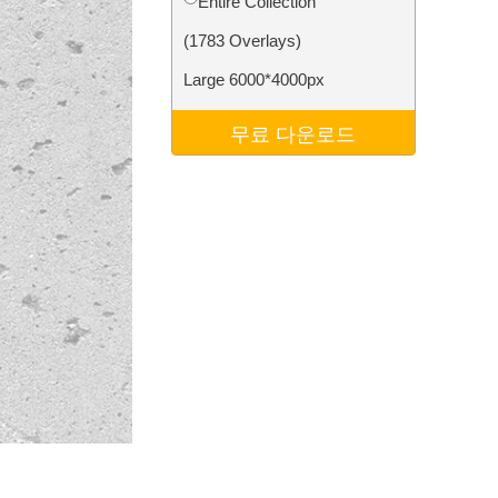
Entire Collection
터
Video Editing Services
(1783 Overlays)
Large 6000*4000px
무료 다운로드