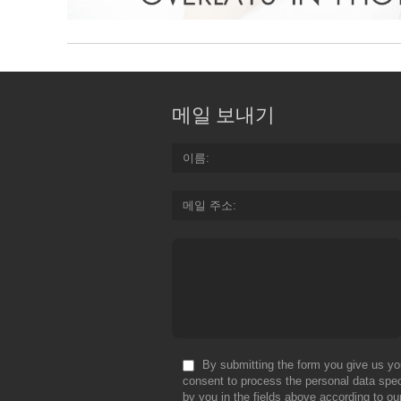
메일 보내기
이름
메일 주소
By submitting the form you give us yo
consent to process the personal data spec
by you in the fields above according to ou