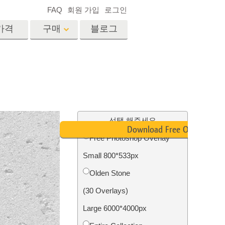
FAQ
회원 가입
로그인
가격
구매
블로그
es
Video
전문 LUT
비디오 오버레이
서비스
부동산 사진 편집 서비스
드
선택 해주세요
Download Free Overlay
Free Photoshop Overlay
장
Small 800*533px
비스
사진 서비스
Olden Stone
(30 Overlays)
Large 6000*4000px