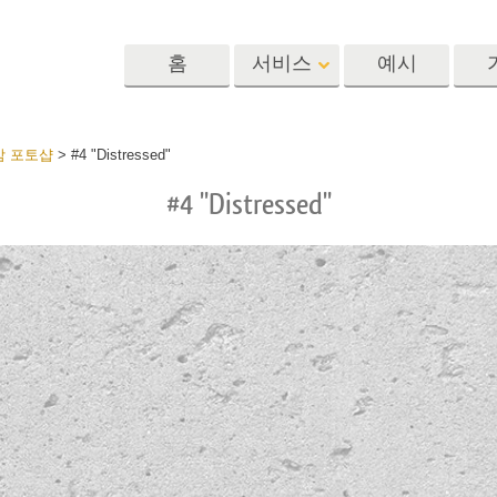
홈
서비스
예시
Lightroom
Photoshop
Templat
감 포토샵
>
#4 "Distressed"
#4 "Distressed"
 사전 설정
포토샵 액션
템플릿
R 사전 설정 컬렉
포토샵 브러쉬
마케팅 템플릿
리터칭 서비스
뷔 서비스
아기 사진 보정 
포토샵 오버레이
발렌타인 데이 카
딜 프리셋
포토샵 텍스처
결혼식 초대장
 컬렉션
Ps Actions 전체 컬렉션
어린이 생일 초대
Ps 오버레이 전체 컬렉
션
진 편집 서비스
AI로 생성된 의류 모델
이미지 조작 서