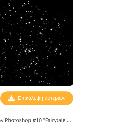
Επικάλυψη αστεριών
Δωρεάν Night Sky Overlay Photoshop #10 "Fairytale Starlight"