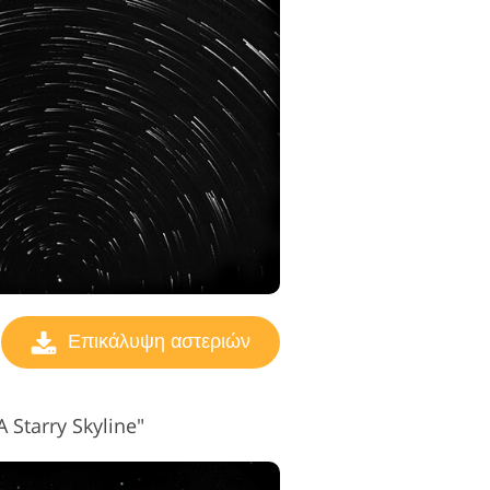
Επικάλυψη αστεριών
 Starry Skyline"