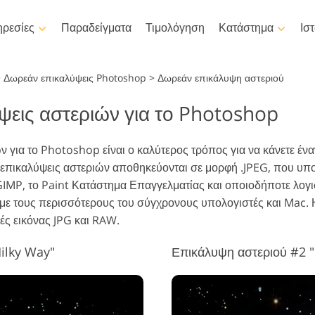
ρεσίες
Παραδείγματα
Τιμολόγηση
Κατάστημα
Ισ
Photoshop
Templates
>
Δωρεάν επικαλύψεις Photoshop
>
Δωρεάν επικάλυψη αστεριού
ψεις αστεριών για το Photoshop
άσεις Photoshop
όλα τα δείγματα
LUTs γ
βίντεο
Επεξεργασία φωτογραφίας
Επεξεργασ
νέλα Photoshop
Πρότυπα μάρκετινγκ
Ρετουσάρισμα σώματος
νεογέννητου
ακίνητη
Επαγγε
ν για το Photoshop είναι ο καλύτερος τρόπος για να κάνετε έν
ικαλύψεις Photoshop
Κάρτες για την Ημέρα του
επικαλύ
επικαλύψεις αστεριών αποθηκεύονται σε μορφή .JPEG, που υπ
Αγίου Βαλεντίνου
ές Photoshop
GIMP, το Paint Κατάστημα Επαγγελματίας και οποιοδήποτε λογι
Προσκλητήρια γάμου
όκληρες συλλογές Ps
 με τους περισσότερους του σύγχρονους υπολογιστές και Mac. 
tions
Πρόσκληση σε παιδικό
φές εικόνας JPG και RAW.
πάρτι
όκληρα πακέτα
Μοντέλα που
Απο
μιουργούνται από τεχνητή
Χειρισμός φωτογραφιών
ικαλύψεων Ps
φωτ
νοημοσύνη για ρούχα
ilky Way"
Επικάλυψη αστεριού #2 "