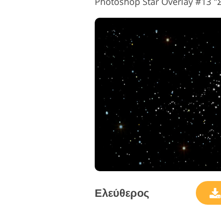
Photoshop Star Overlay #13 "
Ελεύθερος