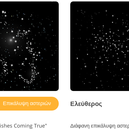
Ελεύθερος
Επικάλυψη αστεριών
Wishes Coming True"
Διάφανη επικάλυψη αστερ