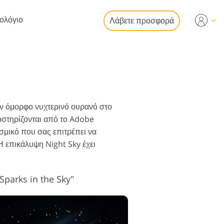
τολόγιο
Λάβετε προσφορά
Video
ια επεξεργασία
ία φωτογραφιών
ς περιουσίας
λματικές
αν όμορφο νυχτερινό ουρανό στο
ψεις βίντεο
οστηρίζονται από το Adobe
σμικό που σας επιτρέπει να
Η επικάλυψη Night Sky έχει
κατάσταση
ογραφιών
Sparks in the Sky"