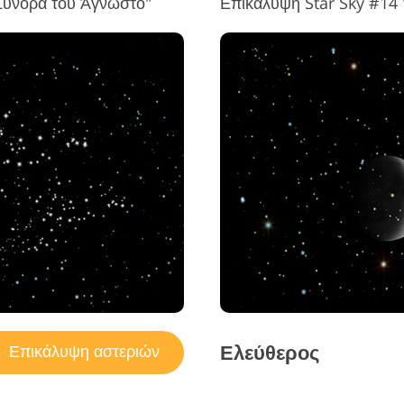
Σύνορα του Άγνωστο"
Επικάλυψη Star Sky #14
Ελεύθερος
Επικάλυψη αστεριών