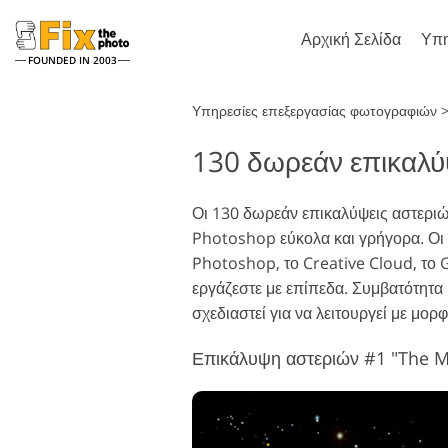
Αρχική Σελίδα
Υπη
FOUNDED IN 2003
Lightroom
Υπηρεσίες επεξεργασίας φωτογραφιών
130 δωρεάν επικαλύ
Προεπιλογές Lightroom
Δρ
Προκαθορισμένες
Πι
Ρετουσάρισμα πορτρέτου
συλλογές LR
Οι 130 δωρεάν επικαλύψεις αστεριώ
Επ
Photoshop εύκολα και γρήγορα. Οι 
Προεπιλογές καλύτερης
Υφ
προσφοράς
Photoshop, το Creative Cloud, το 
Ολ
εργάζεστε με επίπεδα. Συμβατότητα
Προεπιλογές για κινητά
Ac
σχεδιαστεί για να λειτουργεί με μορ
Ολ
Επεξεργασία φωτογραφιών
δη
επ
γάμου
Επικάλυψη αστεριών #1 "The M