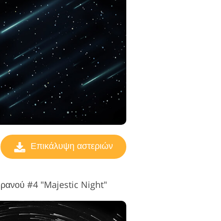
ς επεξεργασίας
βίντεο
Επικάλυψη αστεριών
ρανού #4 "Majestic Night"