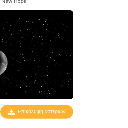
 "New Hope"
Επικάλυψη αστεριών