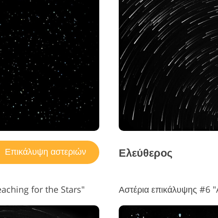
Ελεύθερος
Επικάλυψη αστεριών
aching for the Stars"
Αστέρια επικάλυψης #6 "A