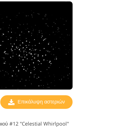
Επικάλυψη αστεριών
ιού #12 "Celestial Whirlpool"