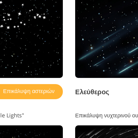
πεξεργασία φωτογραφιών
Υπηρεσίε
Δεδομένα Εκπαίδευσης AI
κοσμημάτων
Ελεύθερος
Επικάλυψη αστεριών
le Lights"
Επικάλυψη νυχτερινού ου