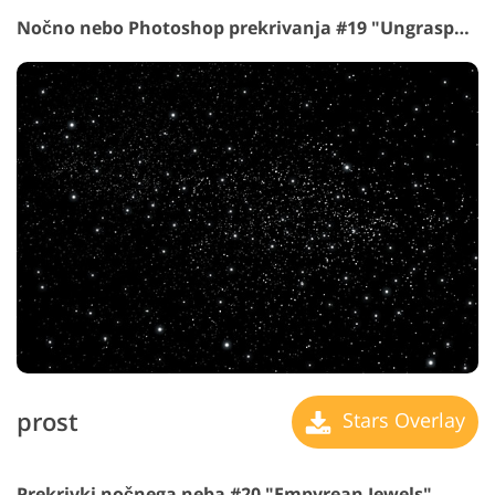
Nočno nebo Photoshop prekrivanja #19 "Ungraspable"
prost
Stars Overlay
Prekrivki nočnega neba #20 "Empyrean Jewels"