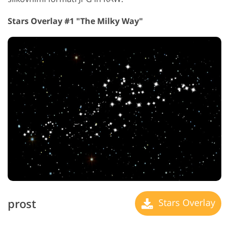
Stars Overlay #1 "The Milky Way"
prost
Stars Overlay