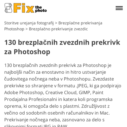
Storitve urejanja fotografij
>
Brezplačne prekrivanja
Photoshop
>
Brezplačno prekrivanje zvezdic
130 brezplačnih zvezdnih prekrivk
za Photoshop
130 brezplačnih zvezdnih prekrivk za Photoshop je
najboljši način za enostavno in hitro ustvarjanje
čudovitega nočnega neba v Photoshopu. Zvezdaste
prekrivke so shranjene v formatu .JPEG, ki ga podpirajo
Adobe Photoshop, Creative Cloud, GIMP, Paint
Prodajalna Profesionalni in katera koli programska
oprema, ki omogoča delo s plastmi. Združljivost z
večino od sodobnih osebnih računalnikov in Mac.
Prekrivanje nočnega neba, zasnovano za delo s
slikovnimi formati JPG in RAW.