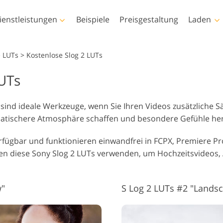
ienstleistungen
Beispiele
Preisgestaltung
Laden
Photoshop
Templates
e LUTs
>
Kostenlose Slog 2 LUTs
LUTs
Photoshop-Aktionen
Alle Vorlagen
LUT
Vid
Photoshop-Pinsel
Marketing-Vorlagen
Körper-Retusche
Baby-Fotobearbeitung
Fo
Vid
sind ideale Werkzeuge, wenn Sie Ihren Videos zusätzliche S
Photoshop-
Valentinstagskarten
matischere Atmosphäre schaffen und besondere Gefühle he
Überlagerungen
Hochzeitseinladungen
Photoshop-Texturen
Baby-Dusche-Einladung
rfügbar und funktionieren einwandfrei in FCPX, Premiere Pr
Komplette Ps-Aktionen-
nen diese Sony Slog 2 LUTs verwenden, um Hochzeitsvideos
Sammlungen
KI-generierte Modelle für
Foto-Manipulation
Fot
Komplette Ps Overlays
Kleidung
Sammlung
w"
S Log 2 LUTs #2 "Lands