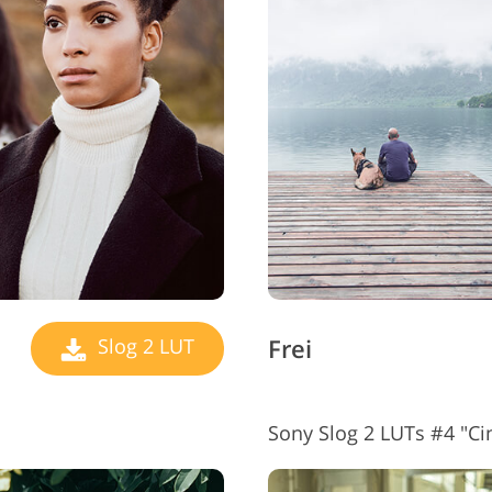
Schmuck-Fotobearbeitung
KI-Trainingsdaten
Videob
Frei
Slog 2 LUT
Sony Slog 2 LUTs #4 "Ci