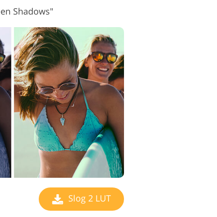
reen Shadows"
Slog 2 LUT