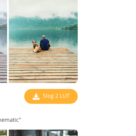
earbeitungsdienste
Slog 2 LUT
nematic"