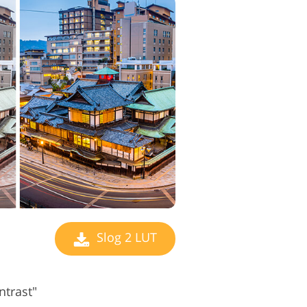
Slog 2 LUT
ntrast"