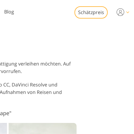
Blog
Schätzpreis
Video
s für die
eobearbeitung
Immobilien-
tobearbeitung
eo-Overlays
ättigung verleihen möchten. Auf
rvorrufen.
o CC, DaVinci Resolve und
, Aufnahmen von Reisen und
o-Restaurierung
cape"