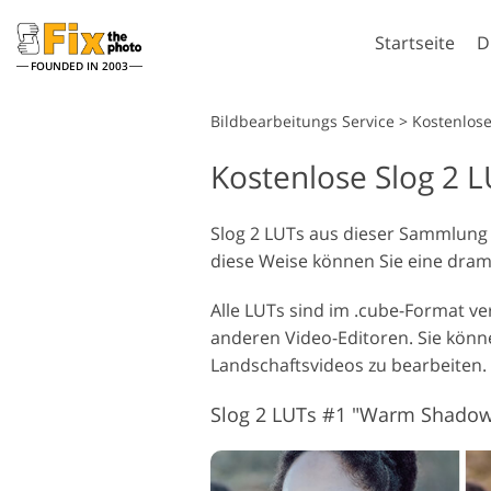
Startseite
D
FOUNDED IN 2003
Lightroom
Bildbearbeitungs Service
>
Kostenlos
Kostenlose Slog 2 
Lightroom Presets
Komplette LR-Preset
Porträt-Retusche
Sammlungen
Slog 2 LUTs aus dieser Sammlung 
diese Weise können Sie eine dra
Günstige Presets
Mobile Kollektion
Alle LUTs sind im .cube-Format ve
anderen Video-Editoren. Sie kön
Landschaftsvideos zu bearbeiten.
Hochzeitsfotobearbeitung
Slog 2 LUTs #1 "Warm Shado