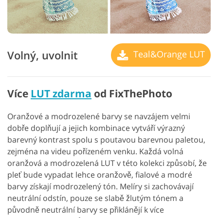
Volný, uvolnit
Teal&Orange LUT
Více
LUT zdarma
od FixThePhoto
Oranžové a modrozelené barvy se navzájem velmi
dobře doplňují a jejich kombinace vytváří výrazný
barevný kontrast spolu s poutavou barevnou paletou,
zejména na videu pořízeném venku. Každá volná
oranžová a modrozelená LUT v této kolekci způsobí, že
pleť bude vypadat lehce oranžově, fialové a modré
barvy získají modrozelený tón. Melíry si zachovávají
neutrální odstín, pouze se slabě žlutým tónem a
původně neutrální barvy se přiklánějí k více