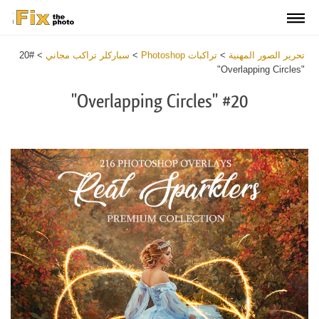
تحرير الصور المهنية
>
تراكبات Photoshop
>
سباركلر تراكب مجاني
>
#20
"Overlapping Circles"
#20 "Overlapping Circles"
Download
Free