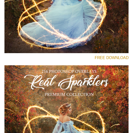
رجاء اختر
Free Sparklers Overlay #20
Small 800*533px
Real Sparklers
(216 Overlays)
FREE DOWNLOAD
Large 6000*4000px
Bokeh Collection (650 Overlays)
Large 6000*4000px
Entire Collection
(1783 Overlays)
Large 6000*4000px
تنزيل مجاني