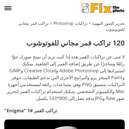
تحرير الصور المهنية
>
تراكبات Photoshop
>
تراكب قمر مجاني
للفوتوشوب
120 تراكب قمر مجاني للفوتوشوب
لا غنى عن تراكبات القمر هذه إذا كنت تريد أن تمنح صورك جوًا
رائعًا وساحرًا عن طريق إضافة القمر إلى الخلفية. يمكنك
استيرادها إلى Adobe Photoshop وCreative Cloud وGIMP
وPaint المتجر برو والبرامج الأخرى التي تدعم الطبقات. تتوفر
التراكبات بتنسيق PNG وهي مساعدات رائعة لمستخدمي أجهزة
Mac والكمبيوتر الشخصي. يمكنك استخدام تراكبات القمر لتحرير
صور Raw وJPG بدقة تصل إلى 800*533 بكسل.
تراكب القمر #1 "Enigma"