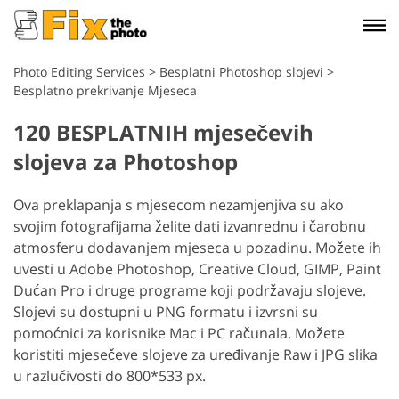
Photo Editing Services
>
Besplatni Photoshop slojevi
>
Besplatno prekrivanje Mjeseca
120 BESPLATNIH mjesečevih
slojeva za Photoshop
Ova preklapanja s mjesecom nezamjenjiva su ako
svojim fotografijama želite dati izvanrednu i čarobnu
atmosferu dodavanjem mjeseca u pozadinu. Možete ih
uvesti u Adobe Photoshop, Creative Cloud, GIMP, Paint
Dućan Pro i druge programe koji podržavaju slojeve.
Slojevi su dostupni u PNG formatu i izvrsni su
pomoćnici za korisnike Mac i PC računala. Možete
koristiti mjesečeve slojeve za uređivanje Raw i JPG slika
u razlučivosti do 800*533 px.