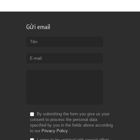
Gửi email
Tên
E-mail
By submitting the form you give us your
consent to process the personal data
specified by you in the fields above according
to our
Privacy Policy
I agree to be updated with special offers