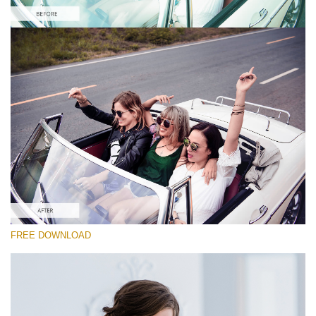
Xin hãy lựa chọn
Free iPhone LUT #2
Premium Wedding LUTs
Must-Have Collection (160 LUTs)
Entire Collection (260 LUTs)
Tải xuống miễn phí
FREE DOWNLOAD