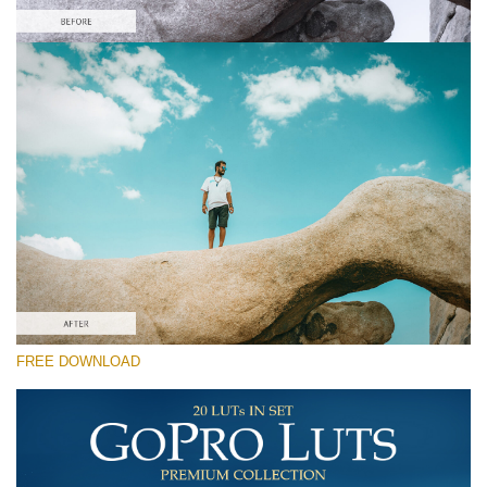
Xin hãy lựa chọn
Free Gh5 LUT #7
Premium GoPro LUTs
Cinema Look Collection (80 LUTs)
Entire Collection (260 LUTs)
Tải xuống miễn phí
FREE DOWNLOAD