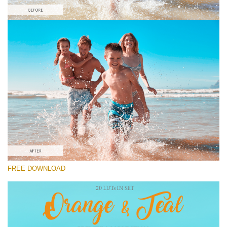
Please select
Free Orange&Teal LUT #9
Orange and Teal LUTs
Cinema Look Collection (80 LUTs)
Entire Collection (260 LUTs)
Free download
FREE DOWNLOAD