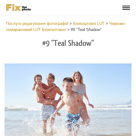
Послуги редагування фотографій
>
Безкоштовні LUT
>
Чирково-
помаранчевий LUT Безкоштовно
>
#9 "Teal Shadow"
#9 "Teal Shadow"
Do
Fr
LU