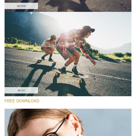
Please select
Free Sony LUT #5
Premium Sony LUTs
Cinema Look Collection (80 LUTs)
Entire Collection (260 LUTs)
Free download
FREE DOWNLOAD