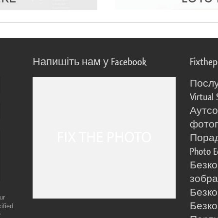
Напишіть нам у Facebook
Fixthe
Послу
Virtual 
Аутсо
фото
Порад
Photo E
Безко
зобра
Безко
ur
Безко
ified
r