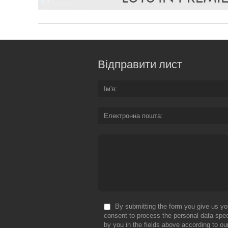
Відправити лист
Ім'я
Електронна пошта
By submitting the form you give us yo
consent to process the personal data spec
by you in the fields above according to ou