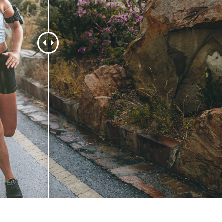
ретуші товарів
Редагування фото
Дані для навчан
ювелірних виробів