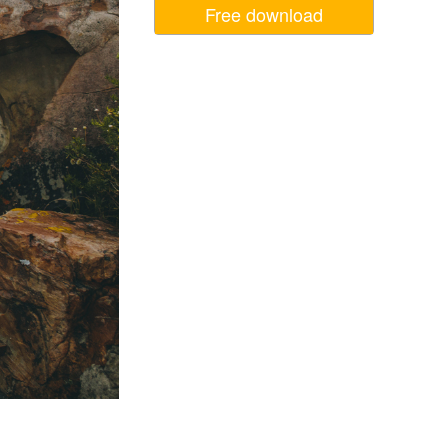
Free download
ня ШІ
Video Editing Services