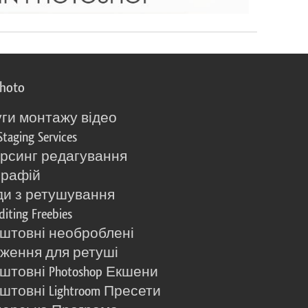
photo
ги монтажу відео
Staging Services
рсинг редагування
графій
и з ретушування
diting Freebies
штовні необроблені
ження для ретуші
штовні Photoshop Екшени
штовні Lightroom Пресети