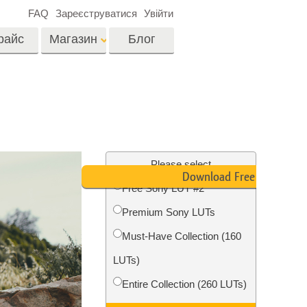
FAQ
Зареєструватися
Увійти
райс
Магазин
Блог
es
Video
LUTs для
редагування відео
я
Редагування
Професійні відео
фотографій нерухомості
Please select
оверлейси
Download Free LUT
их
Free Sony LUT #2
ина
Premium Sony LUTs
ії
Реставрація фото
Must-Have Collection (160
LUTs)
Entire Collection (260 LUTs)