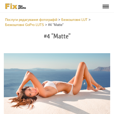
Послуги редагування фотографій
>
Безкоштовні LUT
>
Безкоштовні GoPro LUTS
>
#4 "Matte"
#4 "Matte"
Do
Fr
LU