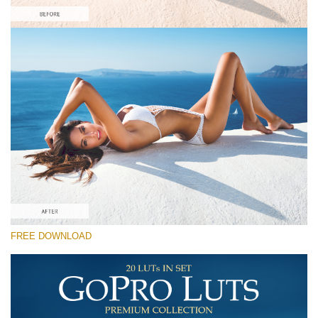
Please select
Free GoPro LUT #4
Premium GoPro LUTs
Must-Have Collection (160 LUTs)
Entire Collection (260 LUTs)
Free download
FREE DOWNLOAD