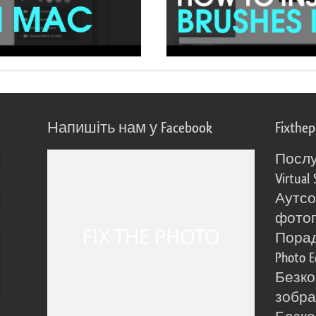
Напишіть нам у Facebook
Fixthe
Послу
Virtual 
Аутсо
фото
Порад
Photo E
Безко
зобра