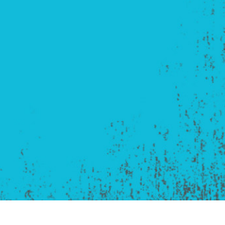
ретуші товарів
Редагування фото
Дані для навчан
ювелірних виробів