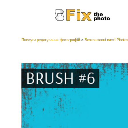
Послуги редагування фотографій
>
Безкоштовні кисті Photo
Пресети
Колекці
Ретушув
Пресет
Пропоз
Мобіль
Редагув