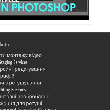
photo
ги монтажу відео
Staging Services
рсинг редагування
графій
и з ретушування
diting Freebies
штовні необроблені
ження для ретуші