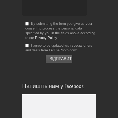
By submitting the form you give us your
consent to process the personal data
specified by you in the fields above according
to our
Privacy Policy
I agree to be updated with special offers
and deals from FixThePhoto.com
Напишіть нам у Facebook