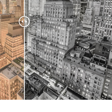
ретуші товарів
Редагування фото
Дані для навчан
ювелірних виробів