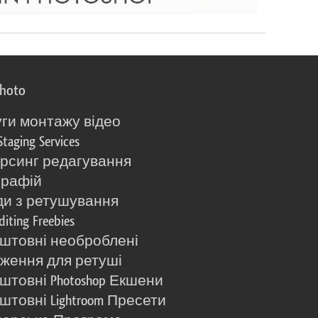
photo
ги монтажу відео
Staging Services
рсинг редагування
графій
и з ретушування
diting Freebies
штовні необроблені
ження для ретуші
штовні Photoshop Екшени
штовні Lightroom Пресети