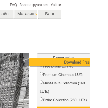
FAQ
Зареєструватися
Увійти
райс
Магазин
Блог
es
Video
LUTs для
редагування відео
я
Редагування
Професійні відео
фотографій нерухомості
Please select
оверлейси
Download Free LUT
их
Free Drone LUT #8
ина
Premium Cinematic LUTs
ії
Реставрація фото
Must-Have Collection (160
LUTs)
Entire Collection (260 LUTs)