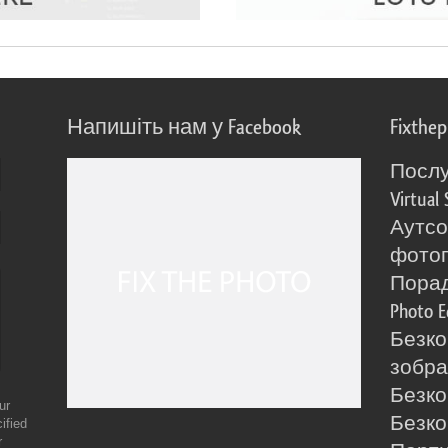
Напишіть нам у Facebook
Fixthe
Послу
Virtual 
Аутсо
фото
Порад
Photo E
Безко
зобра
Безко
ur
Безко
ified
r