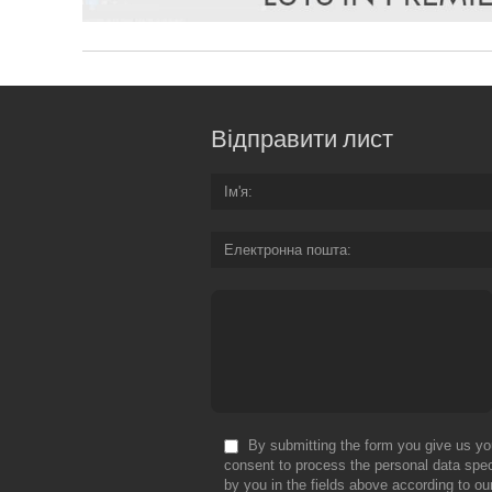
Відправити лист
Ім'я
Електронна пошта
By submitting the form you give us yo
consent to process the personal data spec
by you in the fields above according to ou