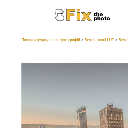
Послуги редагування фотографій
>
Безкоштовні LUT
>
Безко
Пресети
Колекці
Ретушув
Пресет
Пропоз
Мобіль
Редагув