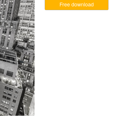
Free download
ня ШІ
Video Editing Services