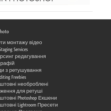
photo
ги монтажу відео
Staging Services
рсинг редагування
графій
и з ретушування
diting Freebies
штовні необроблені
ження для ретуші
штовні Photoshop Екшени
штовні Lightroom Пресети