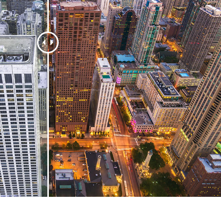
ретуші товарів
Редагування фото
Дані для навчан
ювелірних виробів