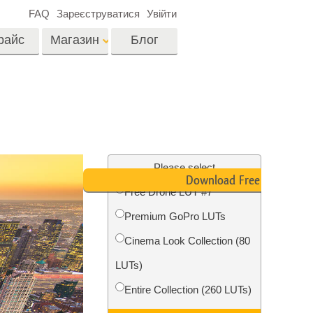
FAQ
Зареєструватися
Увійти
райс
Магазин
Блог
es
Video
LUTs для
редагування відео
я
Редагування
Професійні відео
фотографій нерухомості
Please select
оверлейси
Download Free LUT
их
Free Drone LUT #7
ина
Premium GoPro LUTs
ії
Реставрація фото
Cinema Look Collection (80
LUTs)
Entire Collection (260 LUTs)