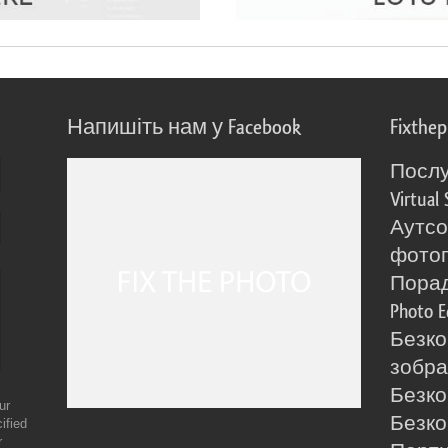
Напишіть нам у Facebook
Fixthe
Послу
Virtual 
Аутсо
фото
Порад
Photo E
Безко
зобра
Безко
ur
Безко
ified
r