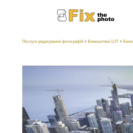
Послуги редагування фотографій
>
Безкоштовні LUT
>
Безко
Пресети
Колекці
Ретушув
Пресет
Пропоз
Мобіль
Редагув