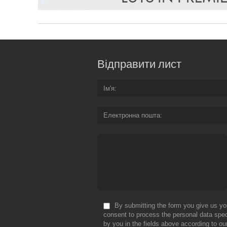
Відправити лист
Ім'я
Електронна пошта
By submitting the form you give us yo
consent to process the personal data spec
by you in the fields above according to ou