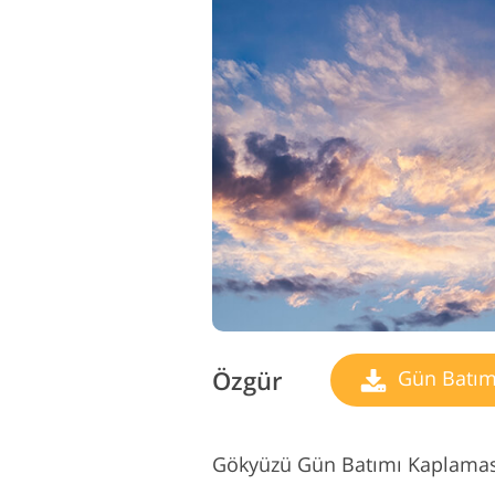
Özgür
Gün Batım
Gökyüzü Gün Batımı Kaplaması