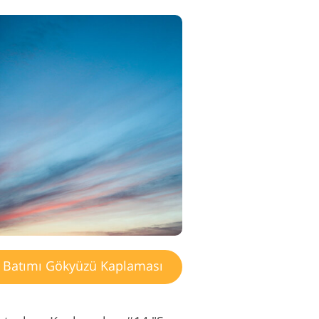
Batımı Gökyüzü Kaplaması