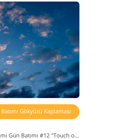
Batımı Gökyüzü Kaplaması
Ücretsiz Gökyüzü Yerleşimi Gün Batımı #12 "Touch of Hope"