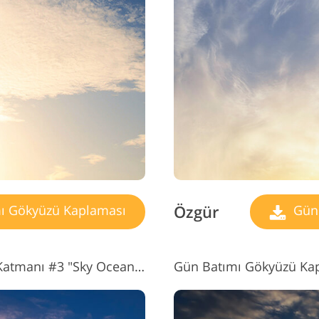
Vide
ücevher Rötuş Hizmetleri
AI Eğitim Verileri
H
Özgür
ı Gökyüzü Kaplaması
Gün 
Ücretsiz Gün Batımı Gökyüzü Katmanı #3 "Sky Oceans"