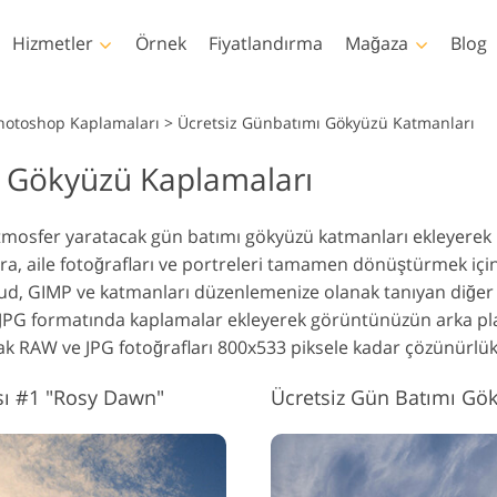
Hizmetler
Örnek
Fiyatlandırma
Mağaza
Blog
Photoshop
Templates
Photoshop Kaplamaları
>
Ücretsiz Günbatımı Gökyüzü Katmanları
ı Gökyüzü Kaplamaları
hotoshop Eylemleri
Şablonlar
Profe
Vücut Rötuşlama
Bebek Fotoğraf Rötuş
Emlak Fo
hotoshop Fırçaları
Pazarlama şablonları
Video
Hizmetleri
Hizmetleri
H
tmosfer yaratacak gün batımı gökyüzü katmanları ekleyerek r
hotoshop Kaplamaları
Sevgililer Günü Kartları
zara, aile fotoğrafları ve portreleri tamamen dönüştürmek iç
hotoshop Dokuları
Düğün davetiyeleri
ud, GIMP ve katmanları düzenlemenize olanak tanıyan diğer 
s Actions Tüm
Çocukların doğum günü
un, JPG formatında kaplamalar ekleyerek görüntünüzün arka 
oleksiyonlar
davetiyesi
narak RAW ve JPG fotoğrafları 800x533 piksele kadar çözünürlükt
s Bindirmeleri Tüm
Giysiler için Yapay Zeka
İmaj Manipülasyon
Fotoğr
Tarafından Oluşturulan
oleksiyonlar
Hizmetleri
H
Modeller
ı #1 "Rosy Dawn"