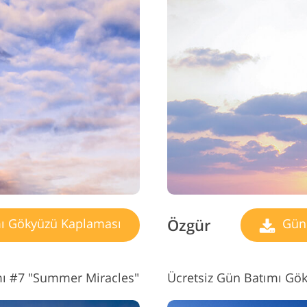
Özgür
ı Gökyüzü Kaplaması
Gün 
ı #7 "Summer Miracles"