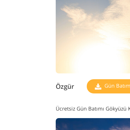
Ürün Rötuş Hizmetleri
M
Özgür
Gün Batım