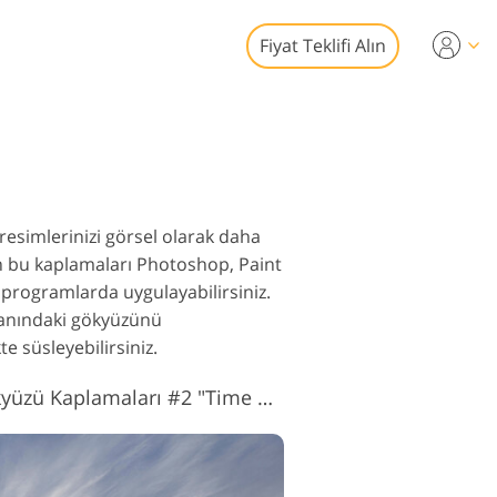
Fiyat Teklifi Alın
Video
syonel LUT
toğraf Düzenleme
 Yer Paylaşımları
izmetleri
esimlerinizi görsel olarak daha
in bu kaplamaları Photoshop, Paint
programlarda uygulayabilirsiniz.
planındaki gökyüzünü
e süsleyebilirsiniz.
af Restorasyon
izmetleri
Ücretsiz Gün Batımı Gökyüzü Kaplamaları #2 "Time of Innocence"