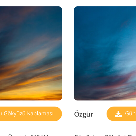
Özgür
ı Gökyüzü Kaplaması
Gün 