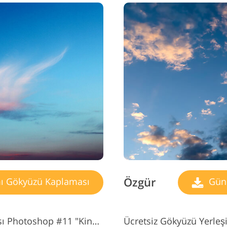
Özgür
ı Gökyüzü Kaplaması
Gün 
Gökyüzü Gün Batımı Kaplaması Photoshop #11 "Kingdom of Dusk"