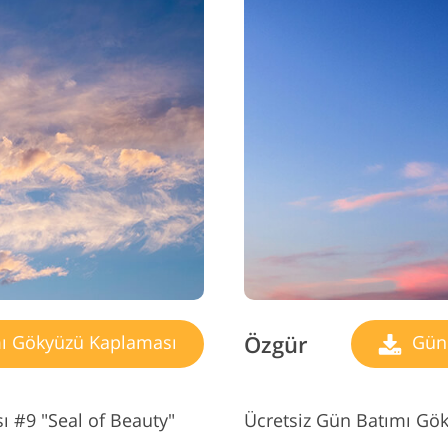
Özgür
ı Gökyüzü Kaplaması
Gün 
 #9 "Seal of Beauty"