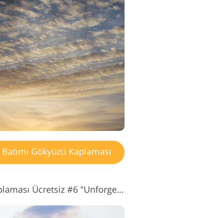
Batımı Gökyüzü Kaplaması
Gün Batımı Gökyüzü Kaplaması Ücretsiz #6 "Unforgettable Experiences"