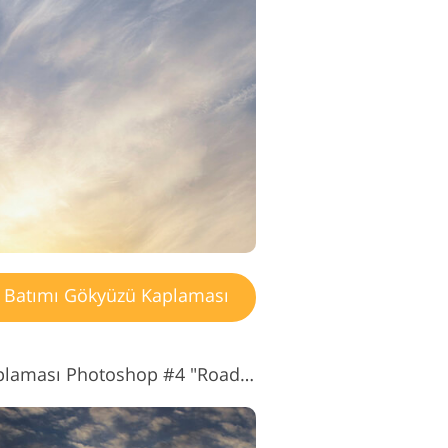
o Düzenleme
izmetleri
Batımı Gökyüzü Kaplaması
Gün Batımı Gökyüzü Kaplaması Photoshop #4 "Roads Traveled"