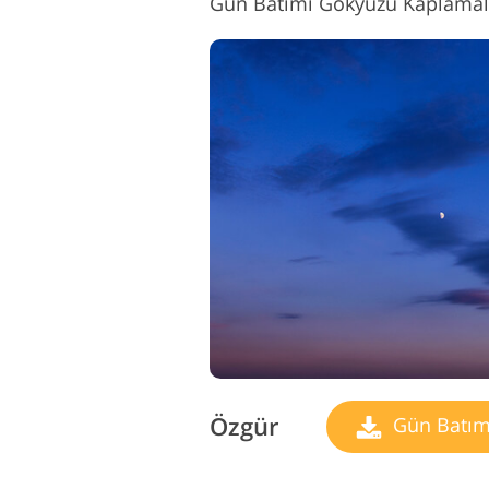
Özgür
Gün Batım