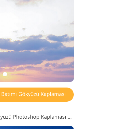
Batımı Gökyüzü Kaplaması
Ücretsiz Gün Batımı Gökyüzü Photoshop Kaplaması #8 "Evening Silence"