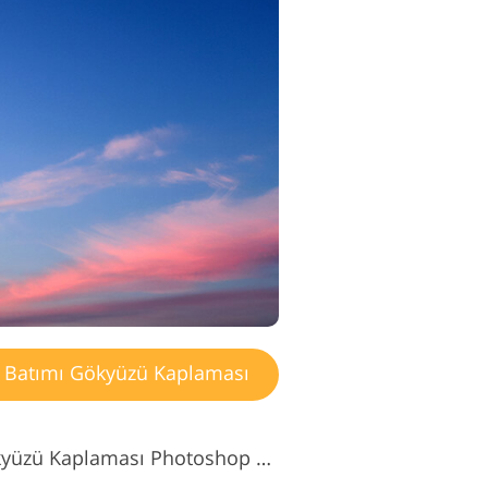
Batımı Gökyüzü Kaplaması
Ücretsiz Gün Batımı Gökyüzü Kaplaması Photoshop #10 "Poem of Sunset"