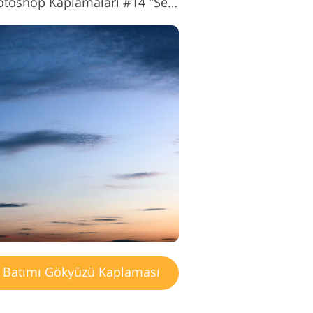
Gün Batımı Gökyüzü Photoshop Kaplamaları #14 "Sense of Ending"
Batımı Gökyüzü Kaplaması