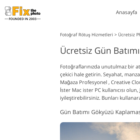
Anasayfa
FOUNDED IN 2003
Lightroom
Fotoğraf Rötuş Hizmetleri
>
Ücretsiz 
Ücretsiz Gün Batım
Lightroom Ön Ayarları
P
Tüm LR Hazır Ayar
P
Headshot Rötuş Hizmetleri
Koleksiyonları
Fotoğraflarınızda unutulmaz bir a
P
çekici hale getirin. Seyahat, man
En İyi Anlaşma Ön
P
Ayarları
Mağaza Profesyonel , Creative Clo
P
İster Mac ister PC kullanıcısı ol
Mobil Koleksiyon
K
iyileştirebilirsiniz. Bunları kulla
P
Düğün Fotoğraf Düzenleme
K
Hizmetleri
Gün Batımı Gökyüzü Kaplamas