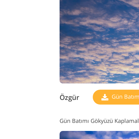
Özgür
Gün Batım