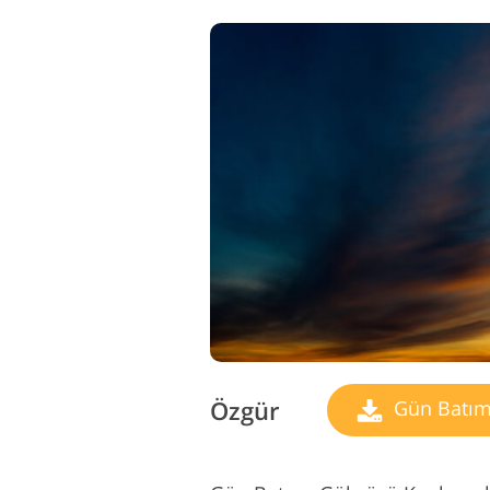
Özgür
Gün Batım