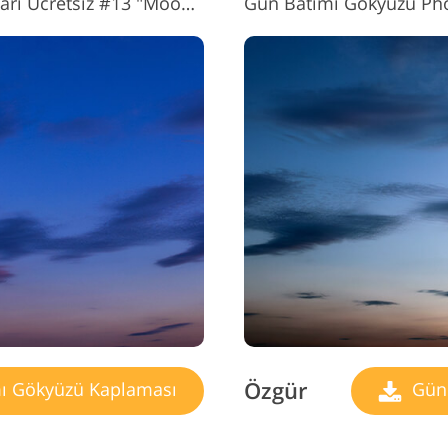
Gün Batımı Gökyüzü Kaplamaları Ücretsiz #13 "Moon Mystery"
Özgür
ı Gökyüzü Kaplaması
Gün 