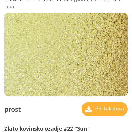
ljudi.
prost
PS Tekstura
Zlato kovinsko ozadje #22 "Sun"