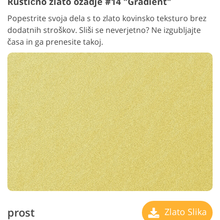
Rustično zlato ozadje #14 "Gradient"
Popestrite svoja dela s to zlato kovinsko teksturo brez
dodatnih stroškov. Sliši se neverjetno? Ne izgubljajte
časa in ga prenesite takoj.
prost
Zlato Slika