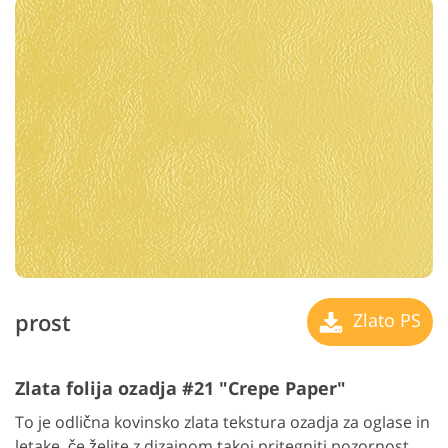
prost
Zlato PS
Zlata folija ozadja #21 "Crepe Paper"
To je odlična kovinsko zlata tekstura ozadja za oglase in
letake, če želite z dizajnom takoj pritegniti pozornost