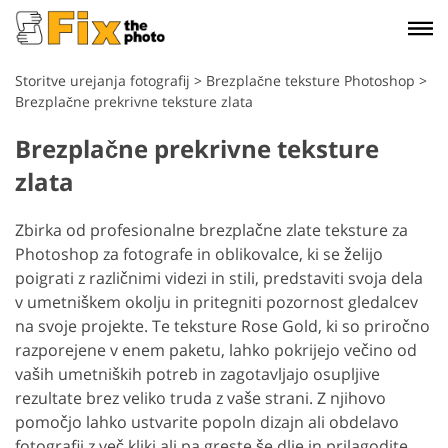
Storitve urejanja fotografij
>
Brezplačne teksture Photoshop
>
Brezplačne prekrivne teksture zlata
Brezplačne prekrivne teksture
zlata
Zbirka od profesionalne brezplačne zlate teksture za
Photoshop za fotografe in oblikovalce, ki se želijo
poigrati z različnimi videzi in stili, predstaviti svoja dela
v umetniškem okolju in pritegniti pozornost gledalcev
na svoje projekte. Te teksture Rose Gold, ki so priročno
razporejene v enem paketu, lahko pokrijejo večino od
vaših umetniških potreb in zagotavljajo osupljive
rezultate brez veliko truda z vaše strani. Z njihovo
pomočjo lahko ustvarite popoln dizajn ali obdelavo
fotografij z več kliki ali pa greste še dlje in prilagodite