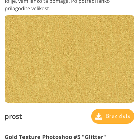
folije, vam lahko ta pomaga. Po potrebi lahko
prilagodite velikost.
prost
Brez zlata
Gold Texture Photoshop #5 "Glitter"