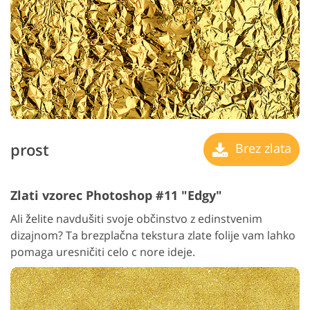
prost
Brez zlata
Zlati vzorec Photoshop #11 "Edgy"
Ali želite navdušiti svoje občinstvo z edinstvenim
dizajnom? Ta brezplačna tekstura zlate folije vam lahko
pomaga uresničiti celo c nore ideje.