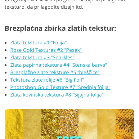
teksturo, da prilagodite dizajn itd.
Brezplačna zbirka zlatih tekstur:
Zlata tekstura #1 "Folija"
Rose Gold Textures #2 "Pesek"
Zlata tekstura #3 "Sparkles"
Zlata papirna tekstura #4 "Stenska barva"
Brezplačne zlate teksture #5 "bleščice"
Tekstura zlate folije #6 "Big Foil"
Photoshop Gold Texture #7 "Srednja folija"
Zlata kovinska tekstura #8 "Sijajna folija"