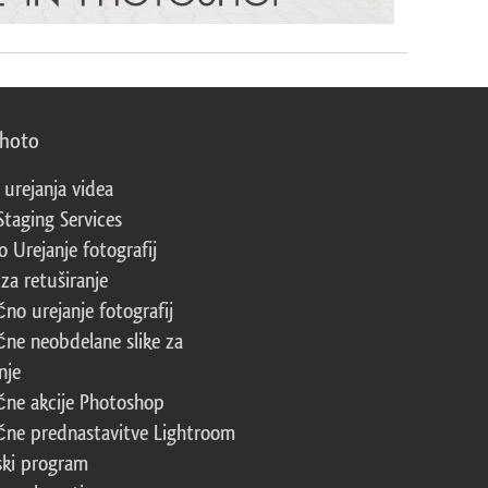
photo
 urejanja videa
Staging Services
 Urejanje fotografij
za retuširanje
čno urejanje fotografij
čne neobdelane slike za
nje
čne akcije Photoshop
čne prednastavitve Lightroom
ski program