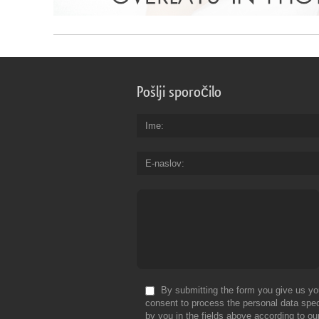
Pošlji sporočilo
Ime
E-naslov
By submitting the form you give us yo
consent to process the personal data spec
by you in the fields above according to ou