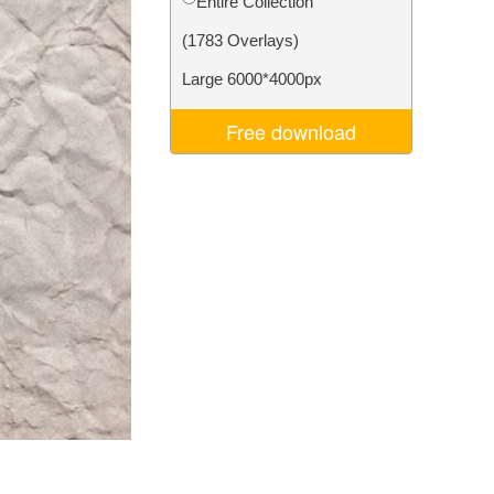
Entire Collection
je AI
Video Editing Services
(1783 Overlays)
Large 6000*4000px
Free download