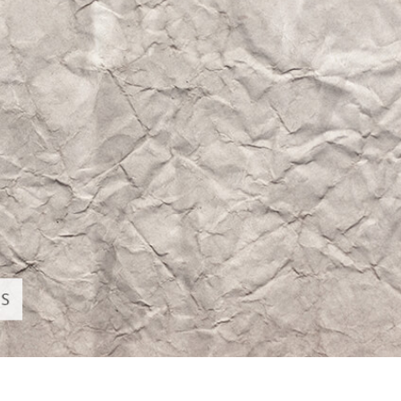
 fotografij izdelka
Urejanje fotografij nakita
Podatki za usposabljan