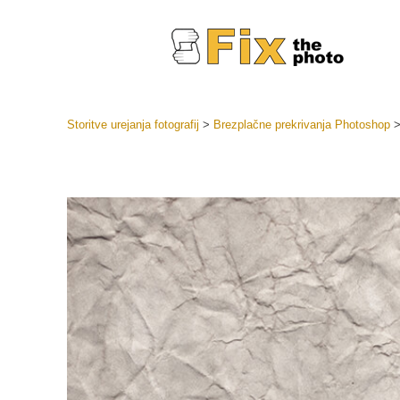
Storitve urejanja fotografij
>
Brezplačne prekrivanja Photoshop
Prednasta
Zbirke pr
Retuš
Prednasta
ponudbe
Mobilne p
Urejanje 