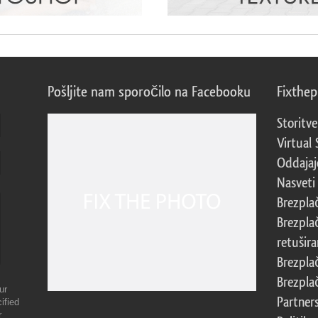
Pošljite nam sporočilo na Facebooku
Fixthe
Storitve
Virtual 
Oddajajo
Nasveti 
Brezpla
Brezpla
retušira
Brezpla
Brezpla
ur
Partner
ified
r