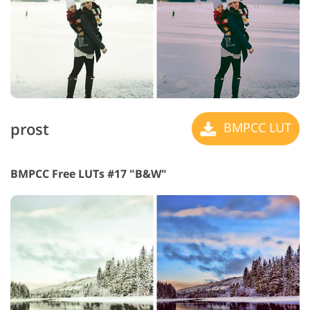
prost
BMPCC LUT
BMPCC Free LUTs #17 "B&W"