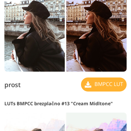
prost
BMPCC LUT
LUTs BMPCC brezplačno #13 "Cream Midltone"