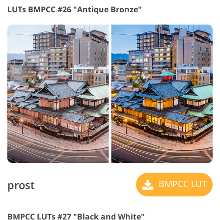
LUTs BMPCC #26 "Antique Bronze"
prost
BMPCC LUT
BMPCC LUTs #27 "Black and White"