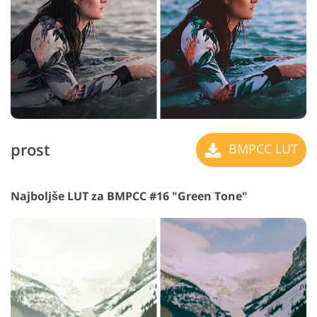
prost
BMPCC LUT
Najboljše LUT za BMPCC #16 "Green Tone"