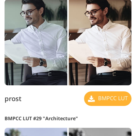
prost
BMPCC LUT
BMPCC LUT #29 "Architecture"