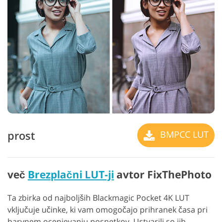
prost
BMPCC LUT
več
Brezplačni LUT-ji
avtor FixThePhoto
Ta zbirka od najboljših Blackmagic Pocket 4K LUT
vključuje učinke, ki vam omogočajo prihranek časa pri
barvnem ocenjevanju posnetkov. Ustvarili so jih