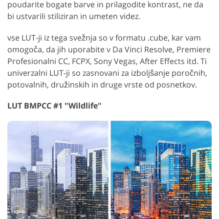
poudarite bogate barve in prilagodite kontrast, ne da
bi ustvarili stiliziran in umeten videz.
vse LUT-ji iz tega svežnja so v formatu .cube, kar vam
omogoča, da jih uporabite v Da Vinci Resolve, Premiere
Profesionalni CC, FCPX, Sony Vegas, After Effects itd. Ti
univerzalni LUT-ji so zasnovani za izboljšanje poročnih,
potovalnih, družinskih in druge vrste od posnetkov.
LUT BMPCC #1 "Wildlife"