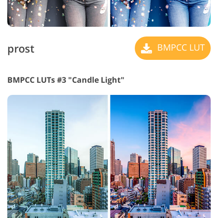
prost
BMPCC LUT
BMPCC LUTs #3 "Candle Light"