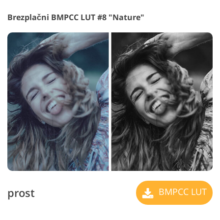
Brezplačni BMPCC LUT #8 "Nature"
prost
BMPCC LUT