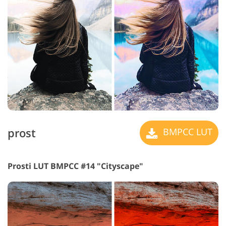
prost
BMPCC LUT
Prosti LUT BMPCC #14 "Cityscape"