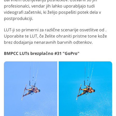
profesionalci, vendar jih lahko uporabljajo tudi
videografi začetniki, ki želijo pospešiti potek dela v
postprodukciji.
LUT-ji so primerni za različne scenarije osvetlitve od .
Uporabite te LUT, če želite ohraniti pristne tone kože
brez dodajanja nenaravnih barvnih odtenkov.
BMPCC LUTs brezplačno #31 "GoPro"