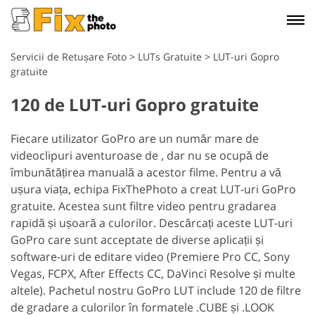
Servicii de Retușare Foto
>
LUTs Gratuite
>
LUT-uri Gopro
gratuite
120 de LUT-uri Gopro gratuite
Fiecare utilizator GoPro are un număr mare de
videoclipuri aventuroase de , dar nu se ocupă de
îmbunătățirea manuală a acestor filme. Pentru a vă
ușura viața, echipa FixThePhoto a creat LUT-uri GoPro
gratuite. Acestea sunt filtre video pentru gradarea
rapidă și ușoară a culorilor. Descărcați aceste LUT-uri
GoPro care sunt acceptate de diverse aplicații și
software-uri de editare video (Premiere Pro CC, Sony
Vegas, FCPX, After Effects CC, DaVinci Resolve și multe
altele). Pachetul nostru GoPro LUT include 120 de filtre
de gradare a culorilor în formatele .CUBE și .LOOK