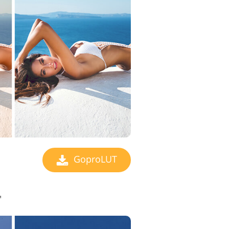
GoproLUT
"