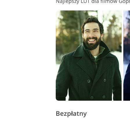
Najlepszy LUT dla filmów Gop
Bezpłatny