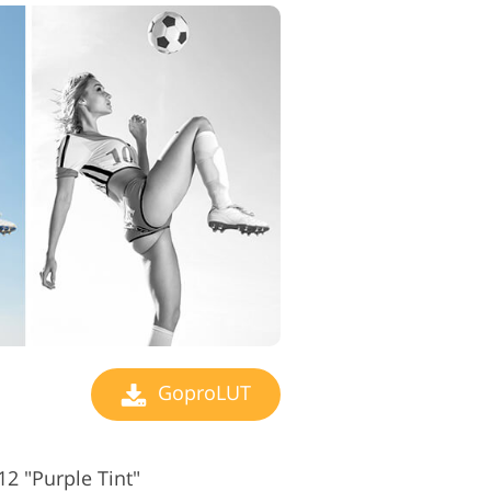
GoproLUT
2 "Purple Tint"