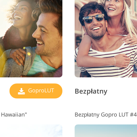
Usługi retuszu biżuterii
Dane Treningowe AI
Usługi
Bezpłatny
GoproLUT
 Hawaiian"
Bezpłatny Gopro LUT #4