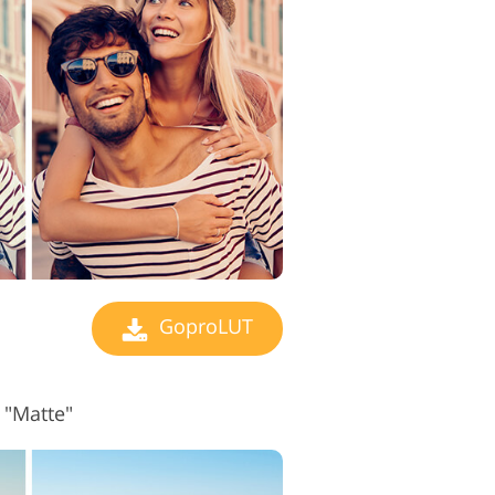
 edycji wideo
GoproLUT
 "Matte"