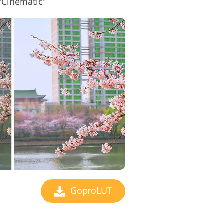
"Cinematic"
GoproLUT