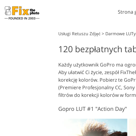
Strona 
FOUNDED IN 2003
Lightroom
Usługi Retuszu Zdjęć
>
Darmowe LUTy
120 bezpłatnych ta
Ustawienia Lightroom
A
Całe kolekcje ustawień
P
Usługi retuszu w głowę
wstępnych LR
Każdy użytkownik GoPro ma ogromn
N
Aby ułatwić Ci życie, zespół FixTh
Najlepsza oferta Presets
T
korekcję kolorów. Pobierz te GoPr
Kolekcja mobilna
Ps
(Premiere Profesjonalny CC, Sony 
Ps
filtrów do korekcji kolorów w fo
Usługi edycji zdjęć
ślubnych
Gopro LUT #1 "Action Day"