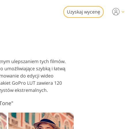
Uzyskaj wycenę
Video
sjonalny LUTs
i edycji zdjęć
dki wideo
ruchomości
cznym ulepszaniem tych filmów.
eo umożliwiające szybką i łatwą
ramowanie do edycji wideo
 pakiet GoPro LUT zawiera 120
rzystów ekstremalnych.
ywracanie Usługi
Tone"