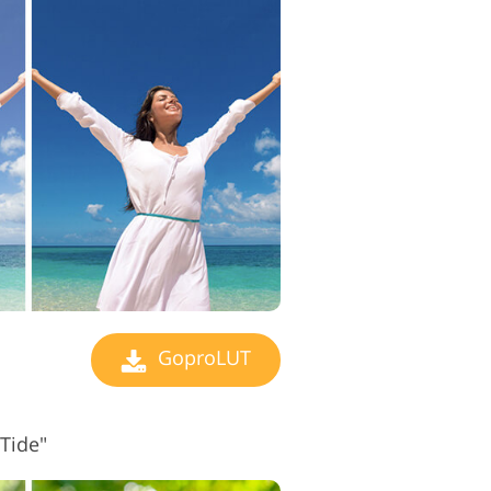
GoproLUT
Tide"