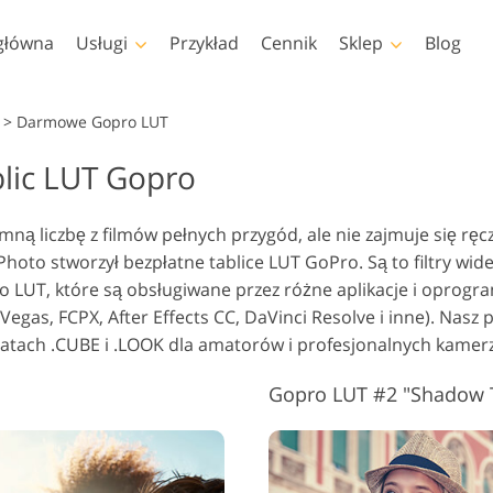
główna
Usługi
Przykład
Cennik
Sklep
Blog
Photoshop
Templates
>
Darmowe Gopro LUT
blic LUT Gopro
kcje Photoshopa
Szablony
Profe
Retusz zdjęć dla dzieci
Usług
ędzle Photoshop
Szablony marketingowe
Nakła
Retusz ciała
Usługi
nie
ą liczbę z filmów pełnych przygód, ale nie zajmuje się rę
akładki Photoshopa
Kartki walentynkowe
ePhoto stworzył bezpłatne tablice LUT GoPro. Są to filtry wid
ekstury Photoshopa
Zaproszenia ślubne
o LUT, które są obsługiwane przez różne aplikacje i oprog
 Akcje Całe kolekcje
Zaproszenie na urodziny
Vegas, FCPX, After Effects CC, DaVinci Resolve i inne). Nasz
dla dzieci
 Nakładki Całe Kolekcje
rmatach .CUBE i .LOOK dla amatorów i profesjonalnych kame
Modele odzieży
Usługi manipulacji
generowane przez
Foto Prz
obrazem
sztuczną inteligencję
Gopro LUT #2 "Shadow 