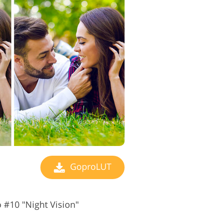
GoproLUT
 #10 "Night Vision"