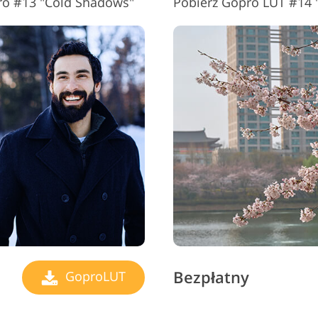
ro #13 "Cold Shadows"
Pobierz Gopro LUT #14 
Bezpłatny
GoproLUT