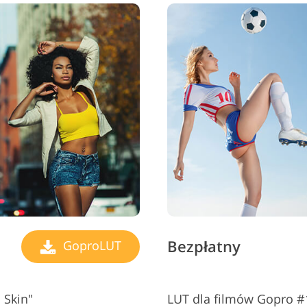
Bezpłatny
GoproLUT
 Skin"
LUT dla filmów Gopro #1