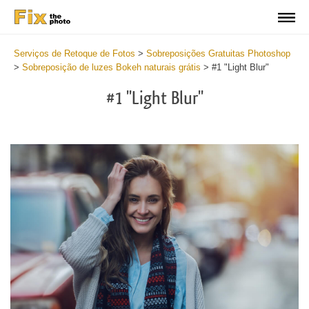
Serviços de Retoque de Fotos
>
Sobreposições Gratuitas Photoshop
>
Sobreposição de luzes Bokeh naturais grátis
>
#1 "Light Blur"
#1 "Light Blur"