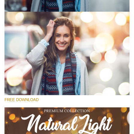
Por favor selecione
Free Photoshop Overlay #1
Small 800*533px
Natural Cozy
(150 Overlays)
Large 6000*4000px
FREE DOWNLOAD
Fairy Tale (344 Overlays)
Large 6000*4000px
Entire Collection