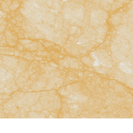
tfotoredigering
Redigering av smykkefoto
AI-treningsdata