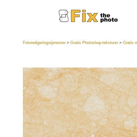
Fotoredigeringstjenester
>
Gratis Photoshop-teksturer
>
Gratis 
Lightroo
forhåndsin
Portr
LR forhån
samlinger
Beste avt
forhåndsin
Mobile fo
Redigerin