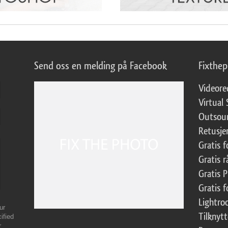
Send oss en melding på Facebook
Fixthe
Videore
Virtual 
Outsour
Retusje
Gratis 
Gratis r
Gratis 
Gratis f
Lightr
ur
Tilknyt
ified
r