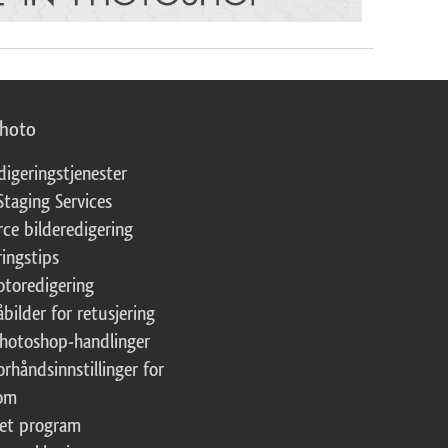
photo
digeringstjenester
Staging Services
ce bilderedigering
ringstips
fotoredigering
åbilder for retusjering
Photoshop-handlinger
orhåndsinnstillinger for
oom
tet program