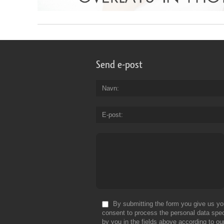
Send e-post
Navn
E-post
By submitting the form you give us yo
consent to process the personal data spec
by you in the fields above according to ou