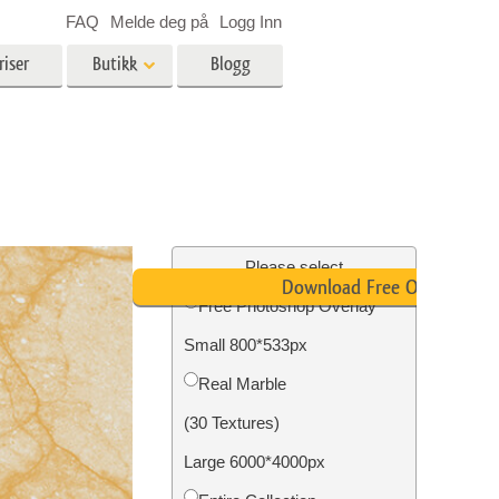
FAQ
Melde deg på
Logg Inn
riser
Butikk
Blogg
es
Video
LUT-er for videoredigering
Profesjonelle videooverlegg
ing
Eiendomsfotoredigering
Please select
Download Free Overlay
Free Photoshop Overlay
skap
Small 800*533px
g
Foto restaurering
Real Marble
(30 Textures)
Large 6000*4000px