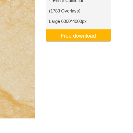
Entire Collection
Video Editing Services
(1783 Overlays)
Large 6000*4000px
Free download