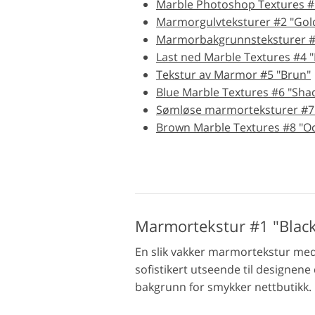
Marble Photoshop Textures #1
Marmorgulvteksturer #2 "Gol
Produktfotoredigering
Marmorbakgrunnsteksturer #
Last ned Marble Textures #4 
Tekstur av Marmor #5 "Brun"
Blue Marble Textures #6 "Sha
Sømløse marmorteksturer #7
Brown Marble Textures #8 "O
Marmortekstur #1 "Black
En slik vakker marmortekstur med 
sofistikert utseende til designene 
bakgrunn for smykker nettbutikk.