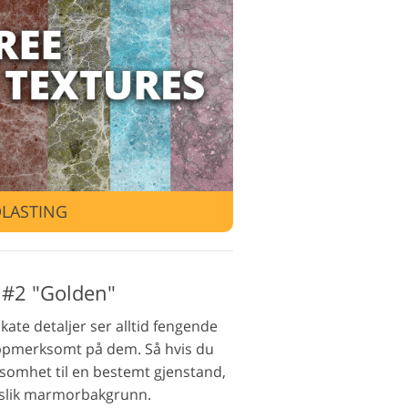
edigeringstjenester
LASTING
 #2 "Golden"
ate detaljer ser alltid fengende
r oppmerksomt på dem. Så hvis du
somhet til en bestemt gjenstand,
 slik marmorbakgrunn.