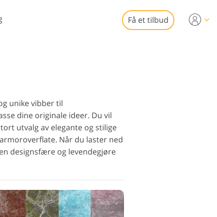
g
Få et tilbud
Video
-er for
eoredigering
omsfotoredigering
fesjonelle
 unike vibber til
eooverlegg
sse dine originale ideer. Du vil
tort utvalg av elegante og stilige
 marmoroverflate. Når du laster ned
en designsfære og levendegjøre
to restaurering