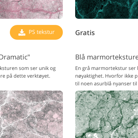
Gratis
PS tekstur
"Dramatic"
Blå marmorteksture
eksturen som ser unik og
En grå marmortekstur ser l
re på dette verktøyet.
nøyaktighet. Hvorfor ikke 
til noen asurblå nyanser ti