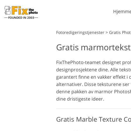
Hjemme
FOUNDED IN 2003
Lightroom
Fotoredigeringstjenester
>
Gratis Pho
Gratis marmortekst
Lightroom
forhåndsinnstillinger
Portrettretusjering
LR forhåndsinnstilte
FixThePhoto-teamet designet profe
samlinger
designprosjektene dine. Alle tekstu
Beste avtale
garantert finne en vakker effekt i 
forhåndsinnstillinger
alternativer. Disse teksturene ser
Mobile
denne pakken av marmor Photosho
forhåndsinnstillinger
Redigering av
dine dristigeste ideer.
bryllupsbilder
Gratis Marble Texture Co