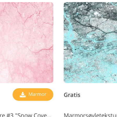
Gratis
Marmor
Photoshop Marble Texture #3 "Snow Covered"
Marmorsøyletekstur