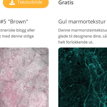
Gratis
Teksturbilde
 #5 "Brown"
Gul marmortekstur 
stneriske blogg eller
Denne marmorsteinteksture
 med denne stilige
glede til designene dine, s
helt forlokkende ut.