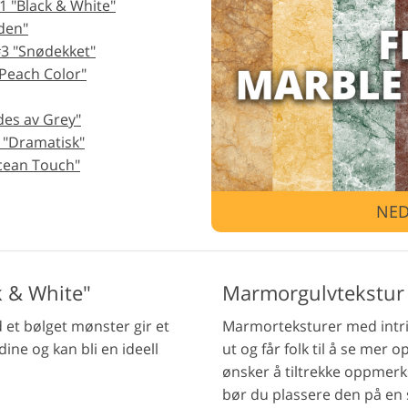
 "Black & White"
den"
Redigering av smykkefoto
AI-treningsdata
Videor
3 "Snødekket"
"Peach Color"
des av Grey"
 "Dramatisk"
cean Touch"
NED
 & White"
Marmorgulvtekstur
et bølget mønster gir et
Marmorteksturer med intrik
dine og kan bli en ideell
ut og får folk til å se me
ønsker å tiltrekke oppmerk
bør du plassere den på en