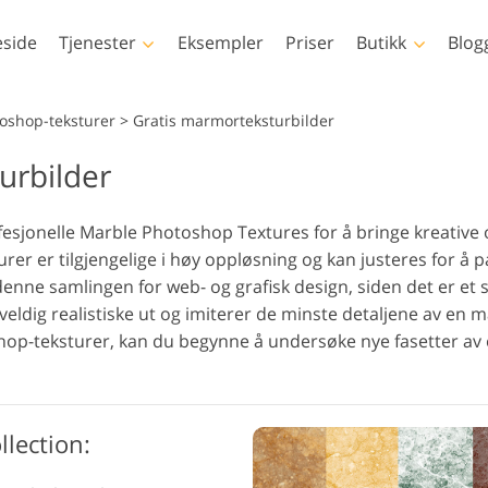
side
Tjenester
Eksempler
Priser
Butikk
Blog
Photoshop
Templates
toshop-teksturer
>
Gratis marmorteksturbilder
urbilder
Photoshop-handlinger
Alle malene
LUT
vid
Photoshop-børster
Markedsføringsmaler
Kroppsretusjering
Nyfødt fotoredigering
Eiend
Pro
sjonelle Marble Photoshop Textures for å bringe kreative og
Photoshop-overlegg
Valentinsdagskort
vid
rer er tilgjengelige i høy oppløsning og kan justeres for å pa
Photoshop-teksturer
Bryllupsinvitasjoner
denne samlingen for web- og grafisk design, siden det er et s
Hele Ps Actions-
Invitasjon til
 veldig realistiske ut og imiterer de minste detaljene av en
samlingene
barneselskap
p-teksturer, kan du begynne å undersøke nye fasetter av 
Hele Ps Overlays-bunter
AI-genererte modeller for
Fotomanipulering
Fo
klær
llection: