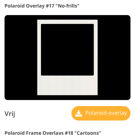
Polaroid Overlay #17 "No-frills"
Vrij
Polaroid-overlay
Polaroid Frame Overlays #18 "Cartoons"