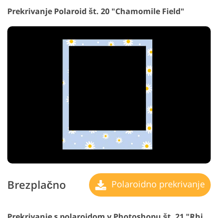
Prekrivanje Polaroid št. 20 "Chamomile Field"
Brezplačno
Polaroidno prekrivanje
Prekrivanje s polaroidom v Photoshopu št. 21 "Rhinestones"