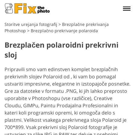
Storitve urejanja fotografij
>
Brezplačne prekrivanja
Photoshop
>
Brezplačno prekrivanje polaroida
Brezplačen polaroidni prekrivni
sloj
Pripravili smo vam edinstven komplet brezplačnih
prekrivnih slojev Polaroid od , ki vam bo pomagal
ustvariti impresivne, elegantne in izstopajoče posnetke.
Gre za datoteke v formatu .PNG, ki jih lahko preprosto
uporabite v Photoshopu (vse različice), Creative
Cloudu, GIMPu, Paintu Prodajalna Profesionalni in
kateri koli programski opremi, ki omogoča delo s
plastmi. Velikost vsakega prekrivnega sloja Polaroid je
700*899. Vsak prekrivni sloj Polaroid fotografije je
ustvarjen za slike JPG in RAW ter deluje z osebnimi