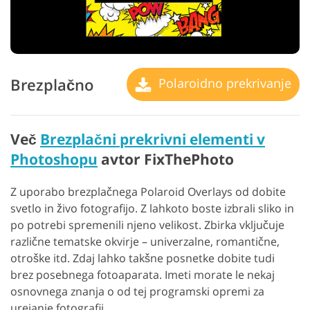
Brezplačno
Polaroidno prekrivanje
Več
Brezplačni prekrivni elementi v
Photoshopu
avtor FixThePhoto
Z uporabo brezplačnega Polaroid Overlays od dobite
svetlo in živo fotografijo. Z lahkoto boste izbrali sliko in
po potrebi spremenili njeno velikost. Zbirka vključuje
različne tematske okvirje – univerzalne, romantične,
otroške itd. Zdaj lahko takšne posnetke dobite tudi
brez posebnega fotoaparata. Imeti morate le nekaj
osnovnega znanja o od tej programski opremi za
urejanje fotografij.