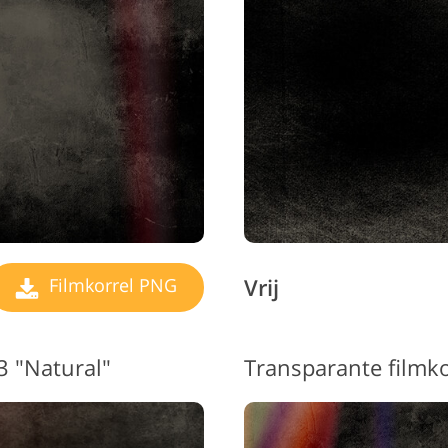
raden Fotobewerking
AI-trainingsgegevens
Videobewerk
Vrij
Filmkorrel PNG
3 "Natural"
Transparante filmk