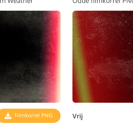
rm Weather"
Oude filmkorrel PN
Vrij
Filmkorrel PNG