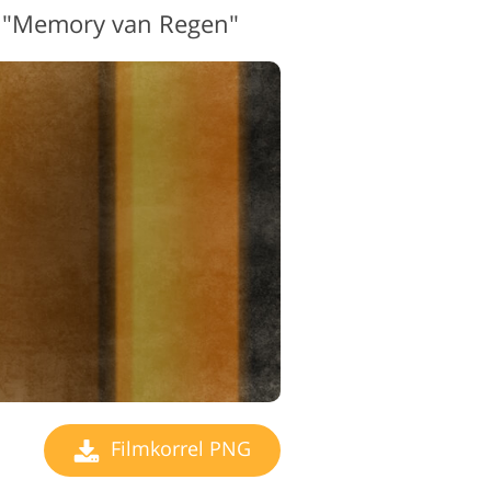
4 "Memory
van Regen"
Filmkorrel PNG