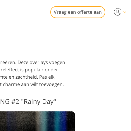
Vraag een offerte aan
ideo
r
erking
rking van
nd goed
nele video-
creëren. Deze overlays voegen
releffect is populair onder
mte en zachtheid. Pas elk
wat charme aan wilt toevoegen.
tauratie
PNG #2 "Rainy Day"