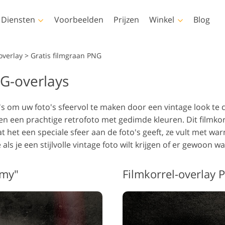
Diensten
Voorbeelden
Prijzen
Winkel
Blog
Photoshop
Templates
V
overlay
>
Gratis filmgraan PNG
NG-overlays
shop-acties
Alle sjablonen
LUT's voo
videobew
Fotobewe
oshop-penselen
Marketingsjablonen
chaamsretouchering
Pasgeboren fotobewerking
onroere
Professio
 om uw foto's sfeervol te maken door een vintage look te 
shop-overlays
Valentijnskaarten
overlays
ren een prachtige retrofoto met gedimde kleuren. Dit filmkor
shop-texturen
Huwelijksuitnodigingen
 het een speciale sfeer aan de foto's geeft, ze vult met war
dige collecties van
Uitnodiging voor een
 als je een stijlvolle vintage foto wilt krijgen of er gewoon 
ties
kinderfeestje
dige Ps Overlays-
or AI gegenereerde
Fotomanipulatie
Foto Res
amy"
Filmkorrel-overlay 
els
dellen voor kleding