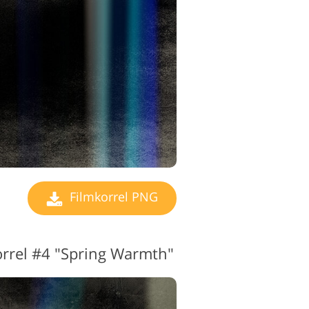
ingsservices
Filmkorrel PNG
orrel #4 "Spring Warmth"