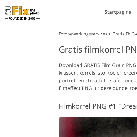
Startpagina
FOUNDED IN 2003
Lightroom
Fotobewerkingsservices
>
Gratis PNG-
Gratis filmkorrel P
Lightroom-
Photo
voorinstellingen
Phot
Portret retoucheren
Li
LR-vooraf ingestelde
Download GRATIS Film Grain PNG's
Photo
collecties
krassen, korrels, stof toe en creë
Photo
Voorinstellingen voor
portret- en straatfotografen omdat
Volle
beste aanbieding
filmeffect PNG uit deze bundel toe
Ps-ac
Mobiele voorinstellingen
Volle
Do
Trouwfoto's bewerken
Filmkorrel PNG #1 "Dre
bund
mo