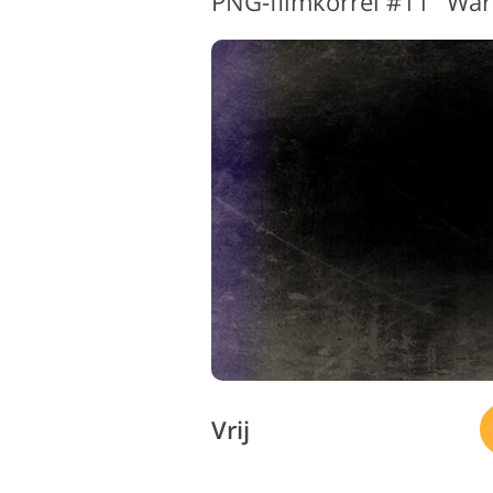
PNG-filmkorrel #11 "Wa
Vrij