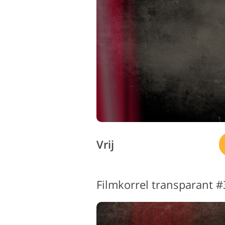
Productfoto's bewerken
Sie
Vrij
Filmkorrel transparant #