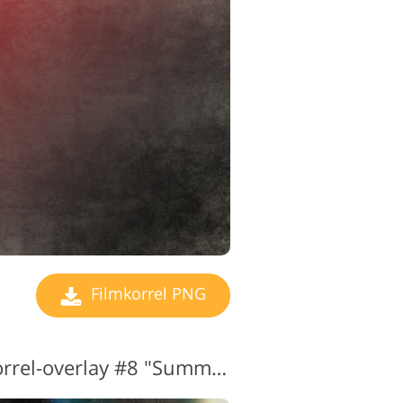
Filmkorrel PNG
Transparante filmkorrel-overlay #8 "Summer Adventure"