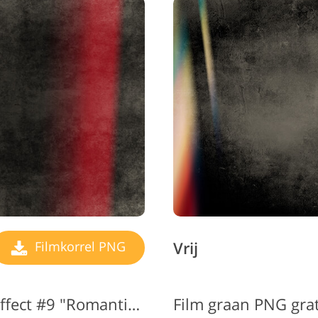
Vrij
Filmkorrel PNG
Transparante filmkorreleffect #9 "Romantic Mood"
Film graan PNG grat