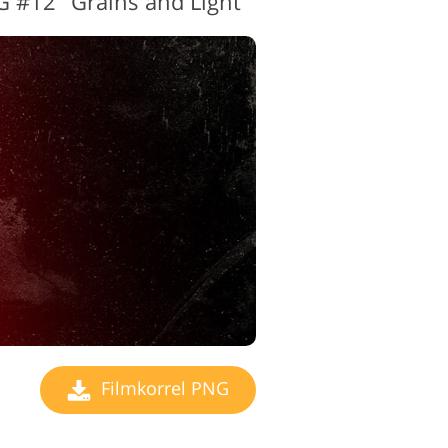
G #12 "Grains and Light"
Filmkorrel PNG